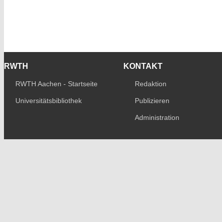
RWTH
KONTAKT
RWTH Aachen - Startseite
Redaktion
Universitätsbibliothek
Publizieren
Administration