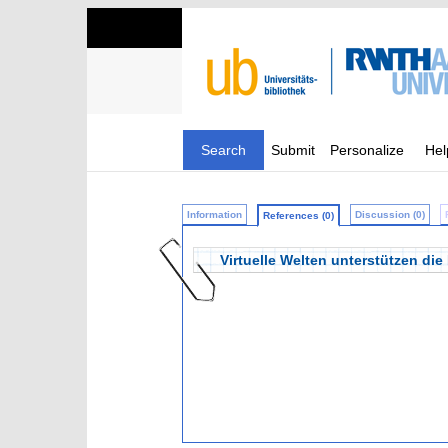
Search
Submit
Personalize
Hel
Information
Discussion (0)
References (0)
Virtuelle Welten unterstützen di