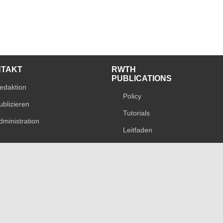
NTAKT
RWTH
PUBLICATIONS
edaktion
Policy
ublizieren
Tutorials
dministration
Leitfaden