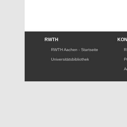
RWTH
KO
RWTH Aachen - Startseite
R
Universitätsbibliothek
P
A