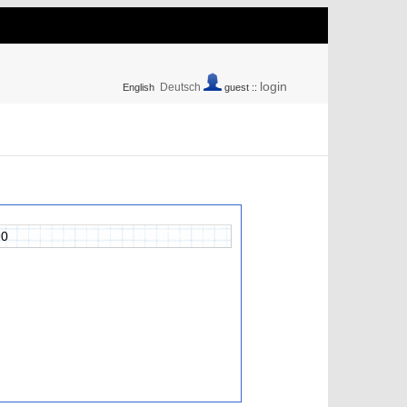
login
Deutsch
English
guest ::
90