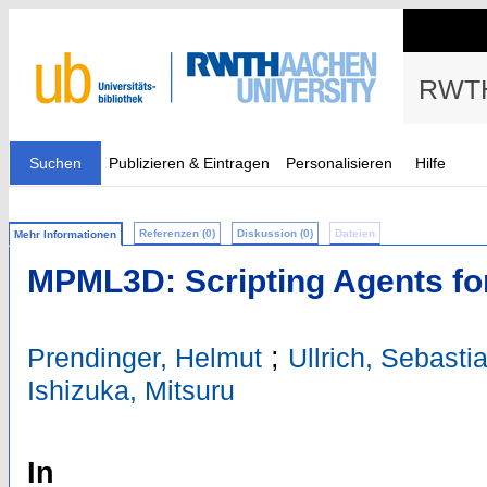
RWTH
Suchen
Publizieren & Eintragen
Personalisieren
Hilfe
Referenzen (0)
Diskussion (0)
Dateien
Mehr Informationen
MPML3D: Scripting Agents for
;
Prendinger, Helmut
Ullrich, Sebasti
Ishizuka, Mitsuru
In