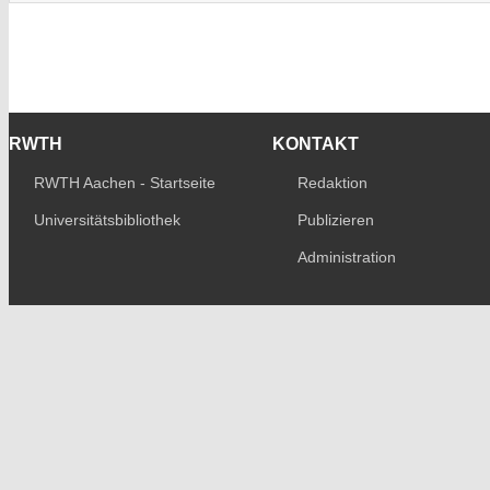
RWTH
KONTAKT
RWTH Aachen - Startseite
Redaktion
Universitätsbibliothek
Publizieren
Administration