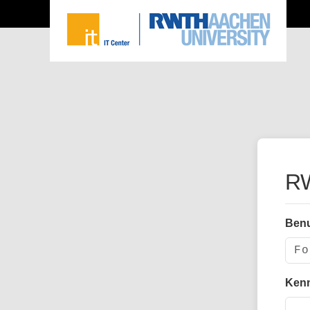
RW
Ben
Ken