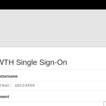
TH Single Sign-On
utzername
nwort