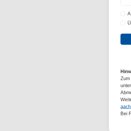
A
Ü
Hinw
Zum 
unte
Abmel
Weit
aach
Bei 