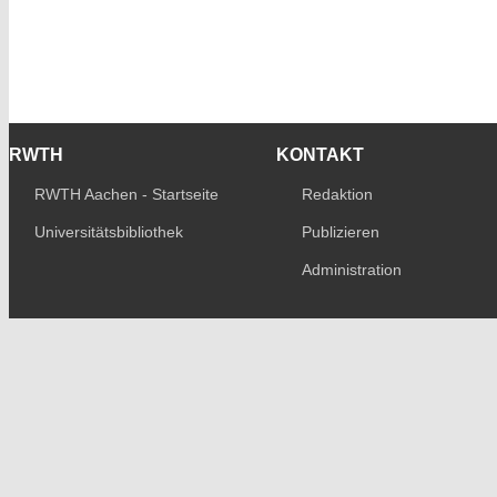
RWTH
KONTAKT
RWTH Aachen - Startseite
Redaktion
Universitätsbibliothek
Publizieren
Administration