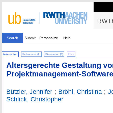
RWTH
Search
Submit
Personalize
Help
References (0)
Discussion (0)
Files
Information
Altersgerechte Gestaltung vo
Projektmanagement-Softwar
;
;
Bützler, Jennifer
Bröhl, Christina
J
Schlick, Christopher