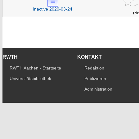
inactive 2020-03-24
(No
RWTH
KONTAKT
RWTH Aachen - Startseite
Redaktion
Universitätsbibliothek
Publizieren
Administration