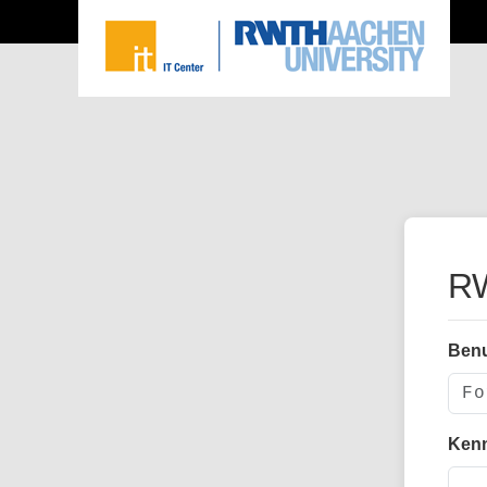
RW
Ben
Ken