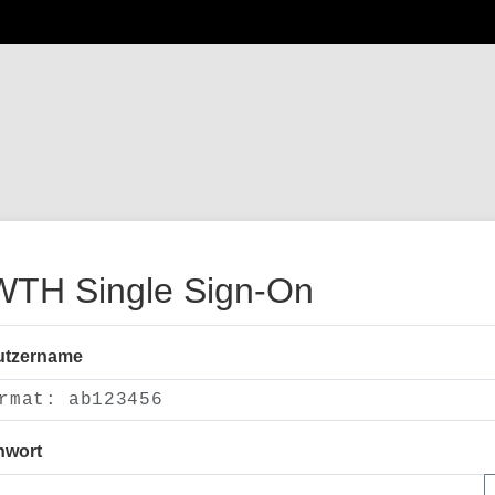
TH Single Sign-On
utzername
nwort