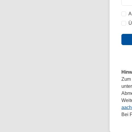
A
Ü
Hinw
Zum 
unte
Abmel
Weit
aach
Bei 