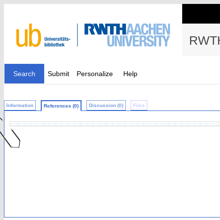
RWTH
Search
Submit
Personalize
Help
Information
Discussion (0)
Files
References (0)