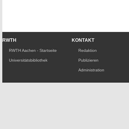
RWTH
KONTAKT
RWTH Aachen - Startseite
Redaktion
Universitätsbibliothek
Publizieren
Administration