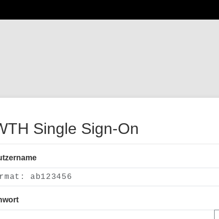
TH Single Sign-On
utzername
nwort