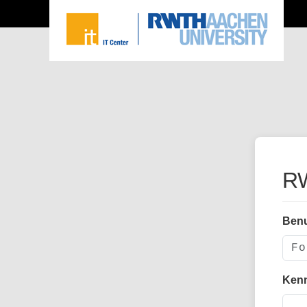
RW
Ben
Ken