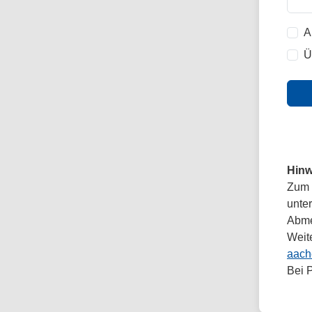
A
Ü
Hinw
Zum 
unte
Abmel
Weit
aach
Bei 