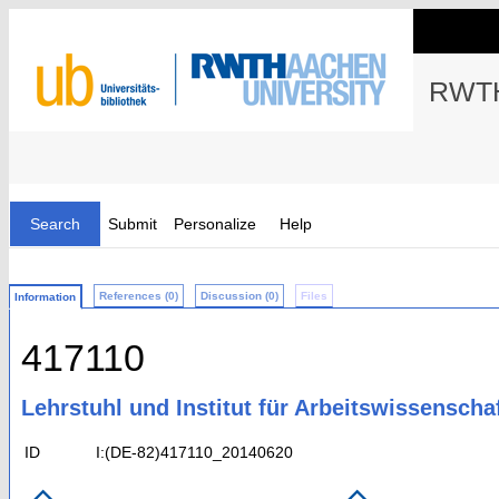
RWTH
Search
Submit
Personalize
Help
References (0)
Discussion (0)
Files
Information
417110
Lehrstuhl und Institut für Arbeitswissenscha
ID
I:(DE-82)417110_20140620