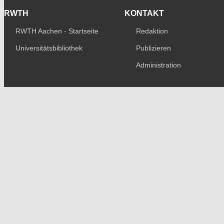
RWTH
KONTAKT
RWTH Aachen - Startseite
Redaktion
Universitätsbibliothek
Publizieren
Administration