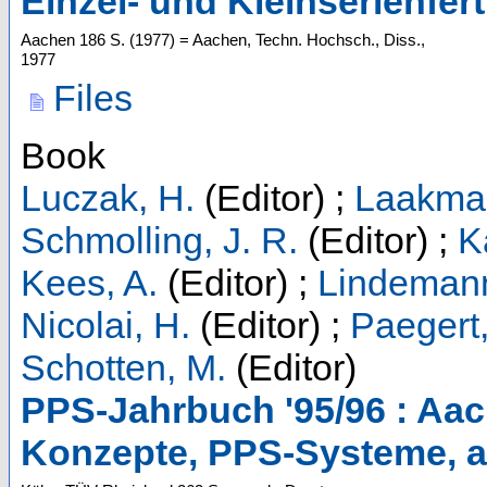
Einzel- und Kleinserienfer
Aachen
186 S.
(
1977
)
= Aachen, Techn. Hochsch., Diss.,
1977
Files
Book
Luczak, H.
(Editor)
;
Laakman
Schmolling, J. R.
(Editor)
;
K
Kees, A.
(Editor)
;
Lindemann
Nicolai, H.
(Editor)
;
Paegert,
Schotten, M.
(Editor)
PPS-Jahrbuch '95/96 : Aac
Konzepte, PPS-Systeme, ak