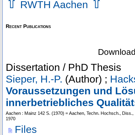
⇧
⇧
RWTH Aachen
Recent Publications
Downloa
Dissertation / PhD Thesis
Sieper, H.-P.
(Author)
;
Hacks
Voraussetzungen und Lösu
innerbetriebliches Qualit
Aachen : Mainz
142 S.
(
1970
)
= Aachen, Techn. Hochsch., Diss.,
1970
Files