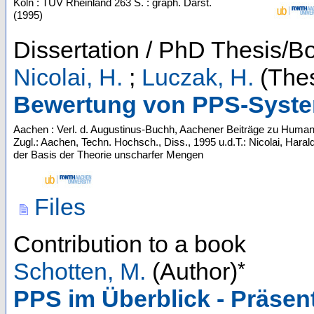
Köln : TÜV Rheinland
263 S. : graph. Darst.
(
1995
)
Dissertation / PhD Thesis/B
Nicolai, H.
;
Luczak, H.
(Thes
Bewertung von PPS-Syst
Aachen : Verl. d. Augustinus-Buchh, Aachener Beiträge zu Humani
Zugl.: Aachen, Techn. Hochsch., Diss., 1995 u.d.T.: Nicolai, Ha
der Basis der Theorie unscharfer Mengen
Files
Contribution to a book
*
Schotten, M.
(Author)
PPS im Überblick - Präsen