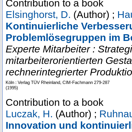
Contribution to a book
Elsinghorst, D.
(Author)
;
Ha
Kontinuierliche Verbesseru
Problemlösegruppen im Be
Experte Mitarbeiter : Strate
mitarbeiterorientierten Gest
rechnerintegrierter Produktio
Köln : Verlag TÜV Rheinland, CIM-Fachmann
279-287
(
1995
)
Contribution to a book
Luczak, H.
(Author)
;
Ruhnau
Innovation und kontinuier