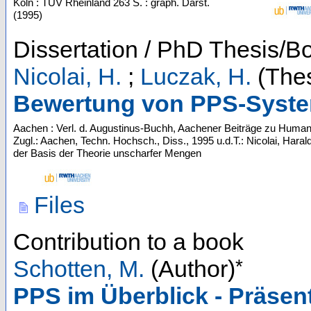
Köln : TÜV Rheinland
263 S. : graph. Darst.
(
1995
)
Dissertation / PhD Thesis/B
Nicolai, H.
;
Luczak, H.
(Thes
Bewertung von PPS-Syst
Aachen : Verl. d. Augustinus-Buchh, Aachener Beiträge zu Humani
Zugl.: Aachen, Techn. Hochsch., Diss., 1995 u.d.T.: Nicolai, Ha
der Basis der Theorie unscharfer Mengen
Files
Contribution to a book
*
Schotten, M.
(Author)
PPS im Überblick - Präsen