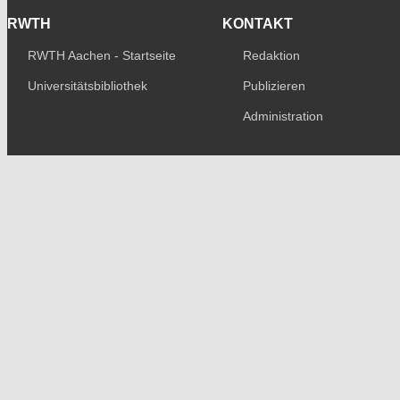
RWTH
KONTAKT
RWTH Aachen - Startseite
Redaktion
Universitätsbibliothek
Publizieren
Administration