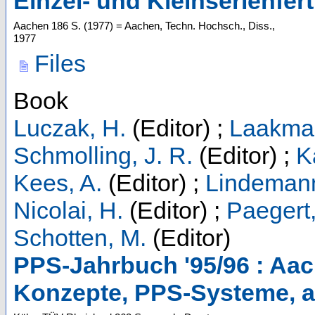
Einzel- und Kleinserienfer
Aachen
186 S.
(
1977
)
= Aachen, Techn. Hochsch., Diss.,
1977
Files
Book
Luczak, H.
(Editor)
;
Laakman
Schmolling, J. R.
(Editor)
;
K
Kees, A.
(Editor)
;
Lindemann
Nicolai, H.
(Editor)
;
Paegert,
Schotten, M.
(Editor)
PPS-Jahrbuch '95/96 : Aac
Konzepte, PPS-Systeme, ak