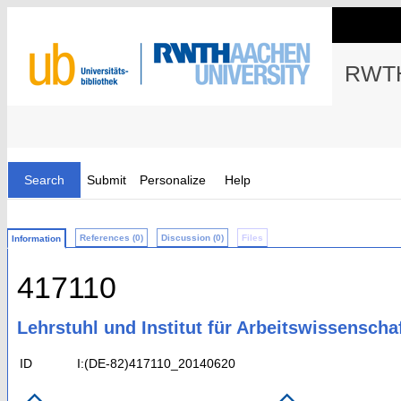
RWTH
Search
Submit
Personalize
Help
References (0)
Discussion (0)
Files
Information
417110
Lehrstuhl und Institut für Arbeitswissenscha
ID
I:(DE-82)417110_20140620