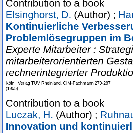
Contribution to a book
Elsinghorst, D.
(Author)
;
Ha
Kontinuierliche Verbesseru
Problemlösegruppen im Be
Experte Mitarbeiter : Strate
mitarbeiterorientierten Gest
rechnerintegrierter Produktio
Köln : Verlag TÜV Rheinland, CIM-Fachmann
279-287
(
1995
)
Contribution to a book
Luczak, H.
(Author)
;
Ruhnau
Innovation und kontinuier