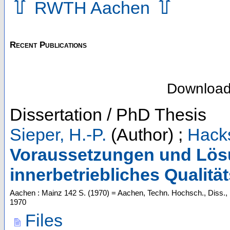
⇧
⇧
RWTH Aachen
Recent Publications
Downloa
Dissertation / PhD Thesis
Sieper, H.-P.
(Author)
;
Hacks
Voraussetzungen und Lösu
innerbetriebliches Qualit
Aachen : Mainz
142 S.
(
1970
)
= Aachen, Techn. Hochsch., Diss.,
1970
Files