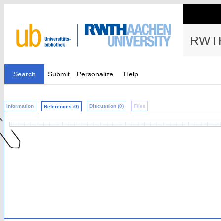
RWTH
Search
Submit
Personalize
Help
Information
Discussion (0)
Files
References (0)