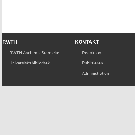
RWTH
KONTAKT
RWTH Aachen - Startseite
Redaktion
Universitätsbibliothek
Publizieren
Administration