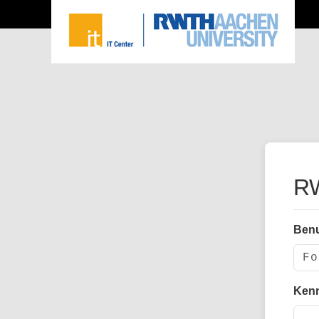
RW
Ben
Ken