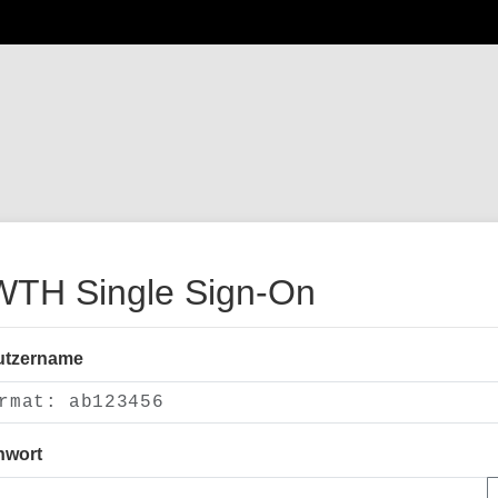
TH Single Sign-On
utzername
nwort