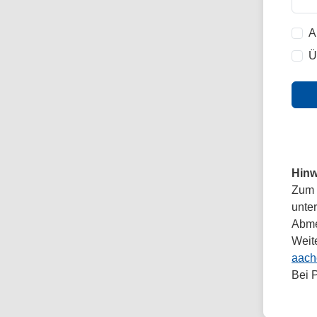
A
Ü
Hinw
Zum 
unte
Abmel
Weit
aach
Bei 