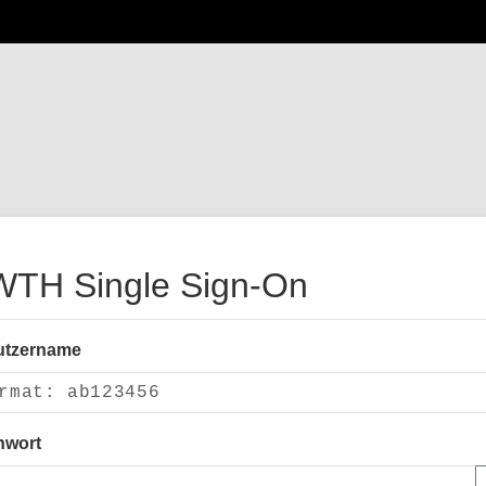
TH Single Sign-On
utzername
nwort