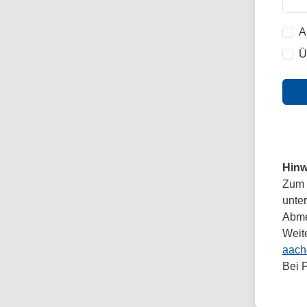
A
Ü
Hinw
Zum 
unte
Abmel
Weit
aach
Bei 