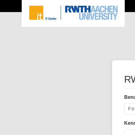
RW
Ben
Ken