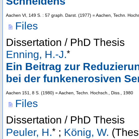
Schneidens
Aachen
VI, 149 S. : 57 graph. Darst.
(
1977
)
= Aachen, Techn. Hochs
Files
Dissertation / PhD Thesis
*
Enning, H.-J.
Ein Beitrag zur Reduzieru
bei der funkenerosiven S
Aachen
151, 8 S.
(
1980
)
= Aachen, Techn. Hochsch., Diss., 1980
Files
Dissertation / PhD Thesis
*
Peuler, H.
;
König, W.
(Thesi