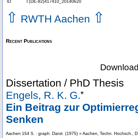
ID
I:(DE-82)417410_20140620
⇧
⇧
RWTH Aachen
Recent Publications
Downloa
Dissertation / PhD Thesis
*
Engels, R. K. G.
Ein Beitrag zur Optimierr
Senken
Aachen
154 S. : graph. Darst.
(
1975
)
= Aachen, Techn. Hochsch., Di