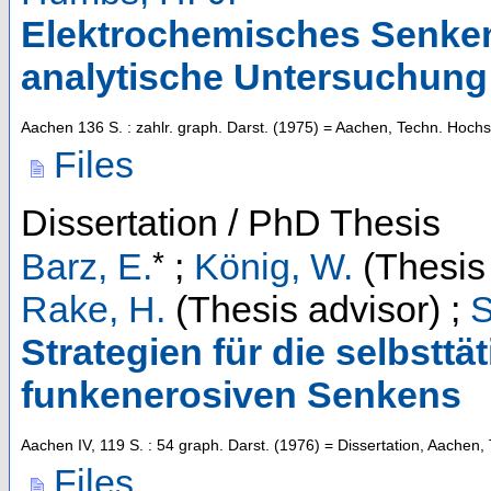
Elektrochemisches Senken
analytische Untersuchun
Aachen
136 S. : zahlr. graph. Darst.
(
1975
)
= Aachen, Techn. Hochsc
Files
Dissertation / PhD Thesis
*
Barz, E.
;
König, W.
(Thesis 
Rake, H.
(Thesis advisor)
;
S
Strategien für die selbstt
funkenerosiven Senkens
Aachen
IV, 119 S. : 54 graph. Darst.
(
1976
)
= Dissertation, Aachen,
Files