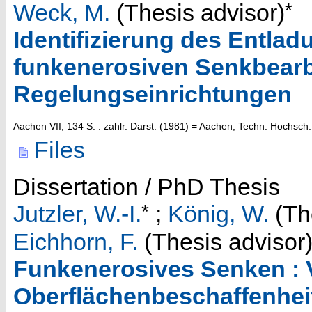
*
Weck, M.
(Thesis advisor)
Identifizierung des Entla
funkenerosiven Senkbear
Regelungseinrichtungen
Aachen
VII, 134 S. : zahlr. Darst.
(
1981
)
= Aachen, Techn. Hochsch.,
Files
Dissertation / PhD Thesis
*
Jutzler, W.-I.
;
König, W.
(Th
Eichhorn, F.
(Thesis advisor
Funkenerosives Senken : V
Oberflächenbeschaffenheit