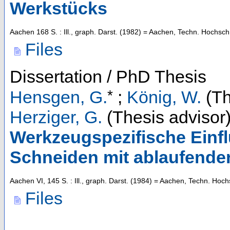
Werkstücks
Aachen
168 S. : Ill., graph. Darst.
(
1982
)
= Aachen, Techn. Hochsch.
Files
Dissertation / PhD Thesis
*
Hensgen, G.
;
König, W.
(Th
Herziger, G.
(Thesis advisor
Werkzeugspezifische Einf
Schneiden mit ablaufender
Aachen
VI, 145 S. : Ill., graph. Darst.
(
1984
)
= Aachen, Techn. Hochs
Files