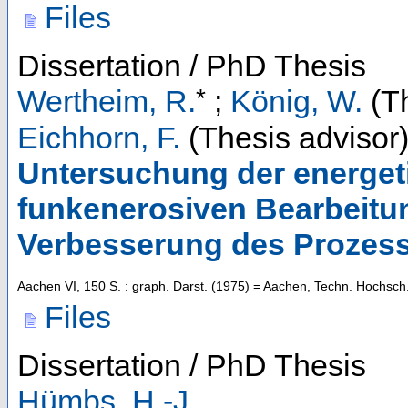
Files
Dissertation / PhD Thesis
*
Wertheim, R.
;
König, W.
(Th
Eichhorn, F.
(Thesis advisor
Untersuchung der energet
funkenerosiven Bearbeitun
Verbesserung des Prozess
Aachen
VI, 150 S. : graph. Darst.
(
1975
)
= Aachen, Techn. Hochsch.
Files
Dissertation / PhD Thesis
Hümbs, H.-J.