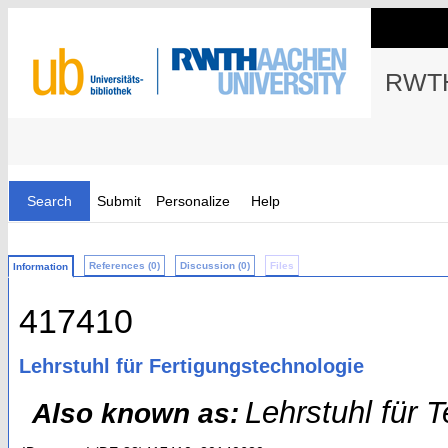
RWTH
Search
Submit
Personalize
Help
References (0)
Discussion (0)
Files
Information
417410
Lehrstuhl für Fertigungstechnologie
Lehrstuhl für 
Also known as: