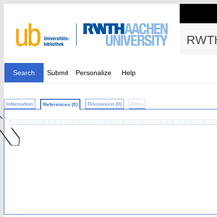
RWTH
Search
Submit
Personalize
Help
Information
Discussion (0)
Files
References (0)