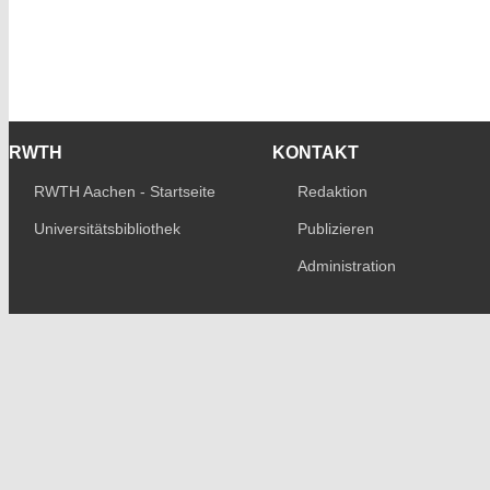
RWTH
KONTAKT
RWTH Aachen - Startseite
Redaktion
Universitätsbibliothek
Publizieren
Administration