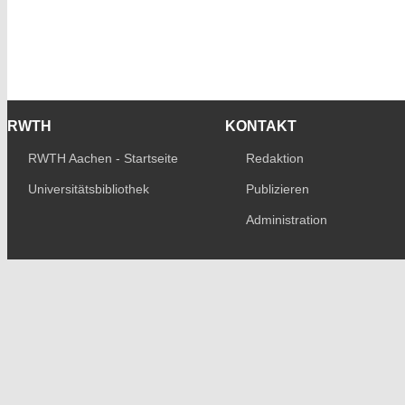
RWTH
KONTAKT
RWTH Aachen - Startseite
Redaktion
Universitätsbibliothek
Publizieren
Administration