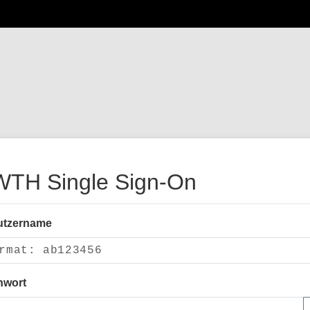
TH Single Sign-On
utzername
nwort