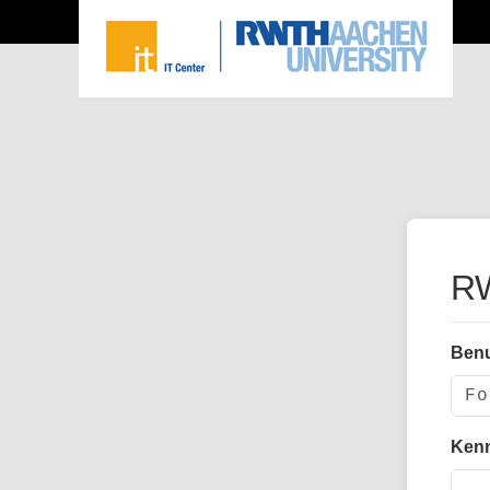
RW
Ben
Ken