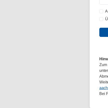
A
Ü
Hinw
Zum 
unte
Abmel
Weit
aach
Bei 