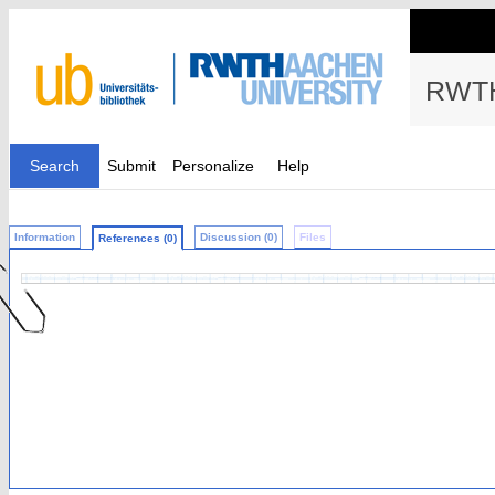
RWTH
Search
Submit
Personalize
Help
Information
Discussion (0)
Files
References (0)