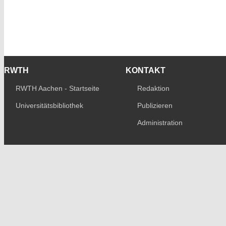
RWTH
KONTAKT
RWTH Aachen - Startseite
Redaktion
Universitätsbibliothek
Publizieren
Administration