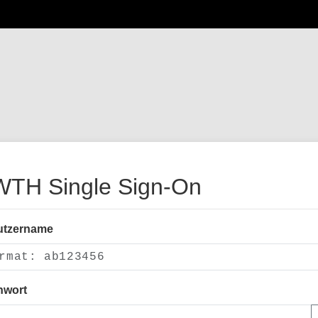
TH Single Sign-On
utzername
nwort