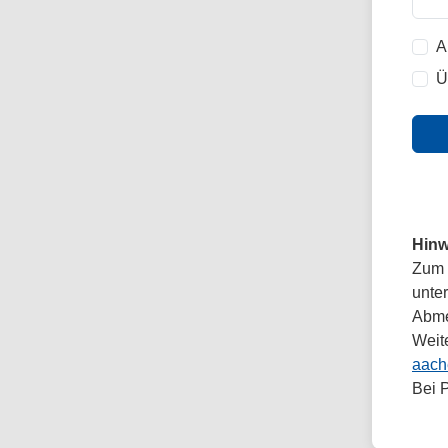
A
Ü
Hinw
Zum 
unte
Abmel
Weit
aach
Bei 