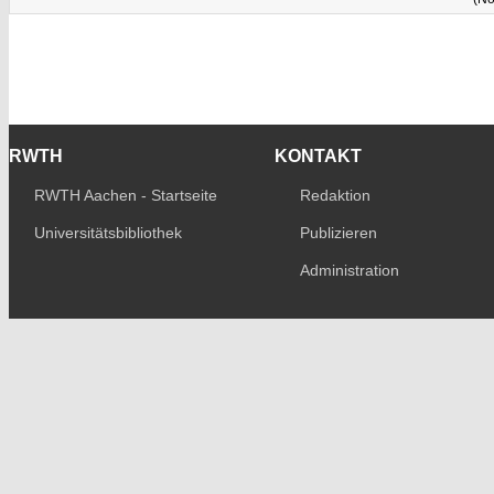
RWTH
KONTAKT
RWTH Aachen - Startseite
Redaktion
Universitätsbibliothek
Publizieren
Administration