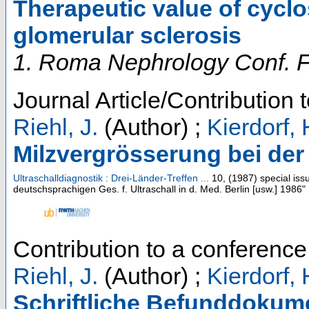
Therapeutic value of cyclos
glomerular sclerosis
1. Roma Nephrology Conf. Fi
Journal Article/Contribution 
Riehl, J.
(Author)
;
Kierdorf, 
Milzvergrösserung bei der
Ultraschalldiagnostik : Drei-Länder-Treffen ...
10
,
(
1987
)
special iss
deutschsprachigen Ges. f. Ultraschall in d. Med. Berlin [usw.] 1986"
Contribution to a conferenc
Riehl, J.
(Author)
;
Kierdorf, 
Schriftliche Befunddokume