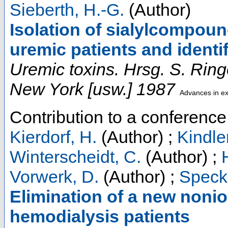
Sieberth, H.-G.
(Author)
Isolation of sialylcompoun
uremic patients and identi
Uremic toxins. Hrsg. S. Ring
New York [usw.] 1987
Advances in e
Contribution to a conferenc
Kierdorf, H.
(Author)
;
Kindler
Winterscheidt, C.
(Author)
;
Vorwerk, D.
(Author)
;
Speck
Elimination of a new nonio
hemodialysis patients