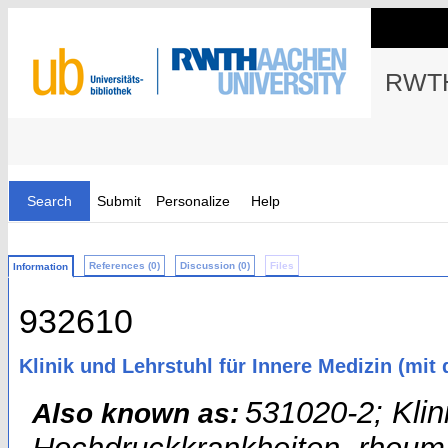
RWTH
Search
Submit
Personalize
Help
References (0)
Discussion (0)
Files
Information
932610
Klinik und Lehrstuhl für Innere Medizin (m
531020-2; Klin
Also known as: