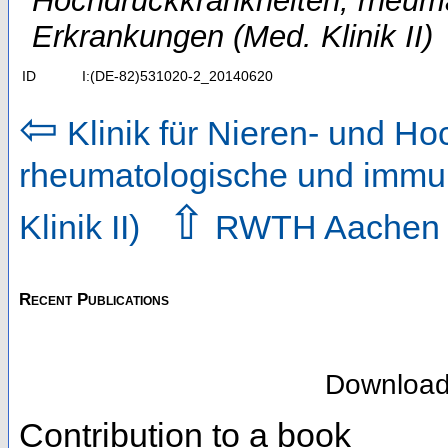
Hochdruckkrankheiten, rheum
Erkrankungen (Med. Klinik II)
ID
I:(DE-82)531020-2_20140620
⇦
Klinik für Nieren- und Ho
rheumatologische und immu
⇧
Klinik II)
RWTH Aache
Recent Publications
Downloa
Contribution to a book