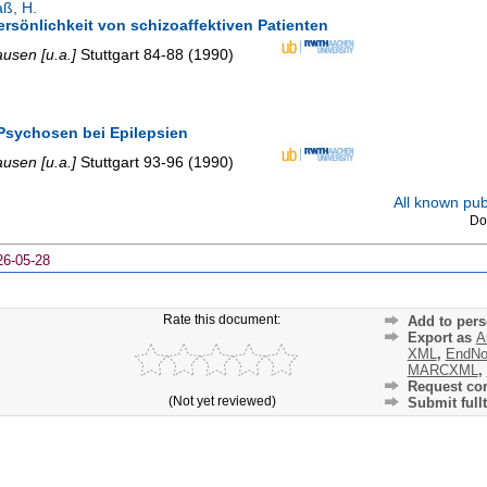
ß, H.
sönlichkeit von schizoaffektiven Patienten
usen [u.a.]
Stuttgart
84-88
(
1990
)
Psychosen bei Epilepsien
usen [u.a.]
Stuttgart
93-96
(
1990
)
All known publ
Do
26-05-28
Rate this document:
Add to pers
Export as
A
XML
,
EndNo
MARCXML
,
Request cor
(Not yet reviewed)
Submit fullt