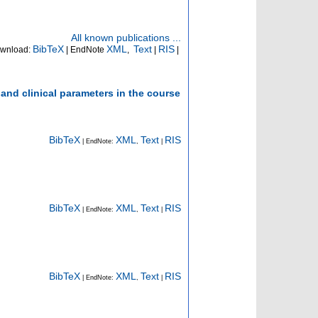
All known publications ...
BibTeX
XML
Text
RIS
wnload:
| EndNote
,
|
|
and clinical parameters in the course
BibTeX
XML
Text
RIS
| EndNote:
,
|
BibTeX
XML
Text
RIS
| EndNote:
,
|
BibTeX
XML
Text
RIS
| EndNote:
,
|