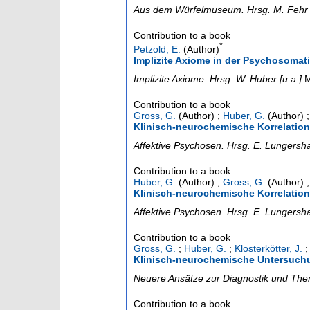
Aus dem Würfelmuseum. Hrsg. M. Fehr [
Contribution to a book
*
Petzold, E.
(Author)
Implizite Axiome in der Psychosomat
Implizite Axiome. Hrsg. W. Huber [u.a.]
Contribution to a book
Gross, G.
(Author)
;
Huber, G.
(Author)
Klinisch-neurochemische Korrelatio
Affektive Psychosen. Hrsg. E. Lungersha
Contribution to a book
Huber, G.
(Author)
;
Gross, G.
(Author)
Klinisch-neurochemische Korrelatio
Affektive Psychosen. Hrsg. E. Lungersha
Contribution to a book
Gross, G.
;
Huber, G.
;
Klosterkötter, J.
Klinisch-neurochemische Untersuch
Neuere Ansätze zur Diagnostik und Ther
Contribution to a book