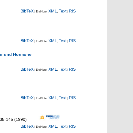
BibTeX
XML
Text
RIS
| EndNote:
,
|
BibTeX
XML
Text
RIS
| EndNote:
,
|
ter und Hormone
BibTeX
XML
Text
RIS
| EndNote:
,
|
BibTeX
XML
Text
RIS
| EndNote:
,
|
35-145
(
1990
)
BibTeX
XML
Text
RIS
| EndNote:
,
|