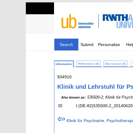
Search
Submit
Personalize
Hel
References (0)
Discussion (0)
Information
934910
Klinik und Lehrstuhl für 
535500-2; Klinik für Psyc
Also known as:
ID
I:(DE-82)535500-2_20140620
⇦
Klinik für Psychiatrie, Psychothera