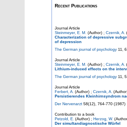
Recent Publications
Journal Article
Steinmeyer, E. M.
(Author)
;
Czernik, A.
(
Characterization of depressive subgr
of depression
The German journal of psychology
11
,
6
Journal Article
Steinmeyer, E. M.
(Author)
;
Czernik, A.
(
Lithium-induced effects on the inter
The German journal of psychology
11
,
5
Journal Article
Ferbert, A.
(Author)
;
Czernik, A.
(Author
Persistierendes Kleinhirnsyndrom na
Der Nervenarzt
58
(
12
),
764-770
(
1987
)
Contribution to a book
Petzold, E.
(Author)
;
Herzog, W.
(Author
Der simultandiagnostische Würfel