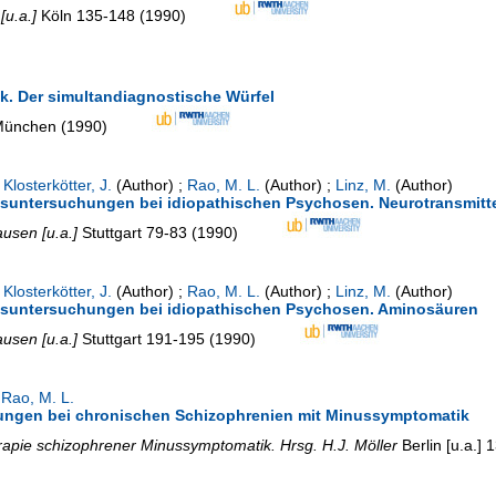
u.a.]
Köln
135-148
(
1990
)
ik. Der simultandiagnostische Würfel
München
(
1990
)
;
Klosterkötter, J.
(Author)
;
Rao, M. L.
(Author)
;
Linz, M.
(Author)
nsuntersuchungen bei idiopathischen Psychosen. Neurotransmit
usen [u.a.]
Stuttgart
79-83
(
1990
)
;
Klosterkötter, J.
(Author)
;
Rao, M. L.
(Author)
;
Linz, M.
(Author)
nsuntersuchungen bei idiopathischen Psychosen. Aminosäuren
usen [u.a.]
Stuttgart
191-195
(
1990
)
;
Rao, M. L.
ungen bei chronischen Schizophrenien mit Minussymptomatik
apie schizophrener Minussymptomatik. Hrsg. H.J. Möller
Berlin [u.a.]
1