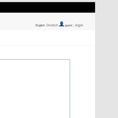
login
Deutsch
English
guest ::