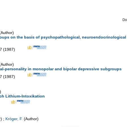
Do
Author)
oups on the basis of psychopathological, neuroendocrinological 
7
(
1987
)
Author)
val-personality in monopolar and bipolar depressive subgroups
7
(
1987
)
)
ch Lithium-Intoxikation
)
;
Kröger, F.
(Author)