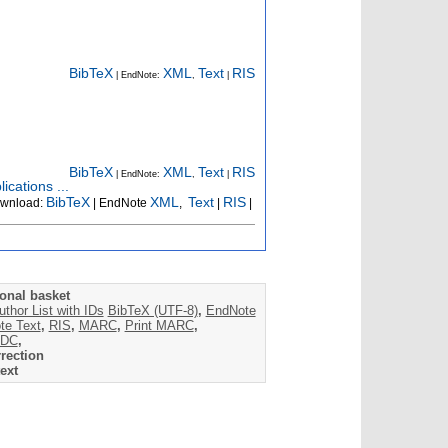
BibTeX
XML
Text
RIS
| EndNote:
,
|
BibTeX
XML
Text
RIS
| EndNote:
,
|
ications ...
BibTeX
XML
Text
RIS
wnload:
| EndNote
,
|
|
onal basket
uthor List with IDs
BibTeX (UTF-8)
,
EndNote
te Text
,
RIS
,
MARC
,
Print MARC
,
DC
,
rection
ext