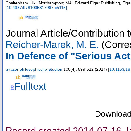
Chaltenham. Uk ; Northampton; MA : Edward Elgar Publishing, Elgar
[
10.4337/9781035317967.ch115
]
Journal Article/Contribution 
Reicher-Marek, M. E.
(Corre
In Defence of "Serious Ac
Grazer philosophische Studien
100
(
4
),
599-622
(
2024
)
[
10.1163/1
Fulltext
Downloa
Record created 2014-07-16, l