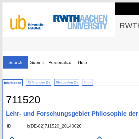
RWTH
Search
Submit
Personalize
Help
References (0)
Discussion (0)
Files
Information
711520
Lehr- und Forschungsgebiet Philosophie der 
ID
I:(DE-82)711520_20140620