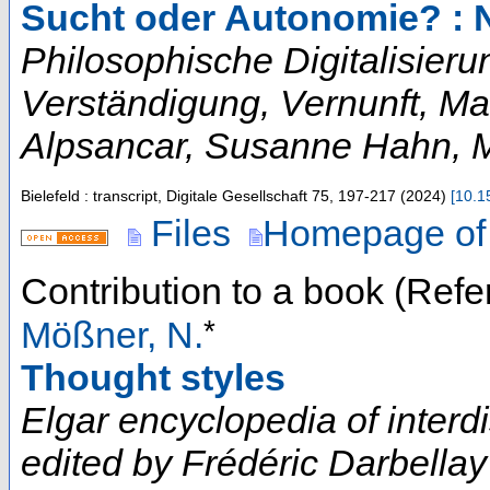
Sucht oder Autonomie? : 
Philosophische Digitalisier
Verständigung, Vernunft, Ma
Alpsancar, Susanne Hahn, Ma
Bielefeld : transcript, Digitale Gesellschaft
75
,
197-217
(
2024
)
[
10.1
Files
Homepage of
Contribution to a book (Refe
*
Mößner, N.
Thought styles
Elgar encyclopedia of interdis
edited by Frédéric Darbellay