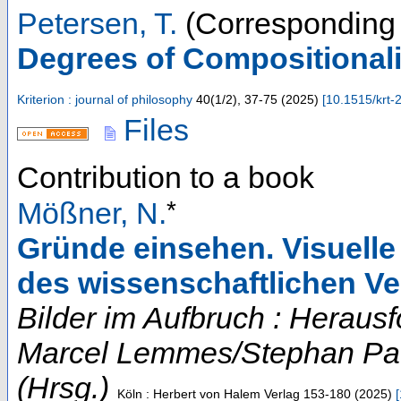
Petersen, T.
(Corresponding 
Degrees of Compositionalit
Kriterion : journal of philosophy
40
(
1/2
),
37-75
(
2025
)
[
10.1515/krt-
Files
Contribution to a book
*
Mößner, N.
Gründe einsehen. Visuelle
des wissenschaftlichen V
Bilder im Aufbruch : Heraus
Marcel Lemmes/Stephan Pa
(Hrsg.)
Köln : Herbert von Halem Verlag
153-180
(
2025
)
[