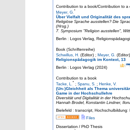
Contribution to a book/Contribution to 
*
Meyer, G.
Über Vielfalt und Originalität des 
Religiöse Sprache ausstellen? Die Spr
(Hrsg.)
7. Symposium "Religion ausstellen"
,
Wit
Berlin : Logos Verlag, Religionspädagog
Book (Schriftenreihe)
Schwillus, H.
(Editor)
;
Meyer, G.
(Editor
Religionspädagogik im Kontext, 13
Berlin : Logos Verlag
(
2024
)
Contribution to a book
*
Tacke, L.
;
Spanu, S.
;
Henke, V.
(Un-)Gleichheit als Thema universitä
Game in der Hochschullehre
Diversität und Digitalität in der Hochsc
Hannah Brodel, Konstantin Lindner, Ilon
Bielefeld : transcript, Hochschulbildun
Files
Dissertation / PhD Thesis