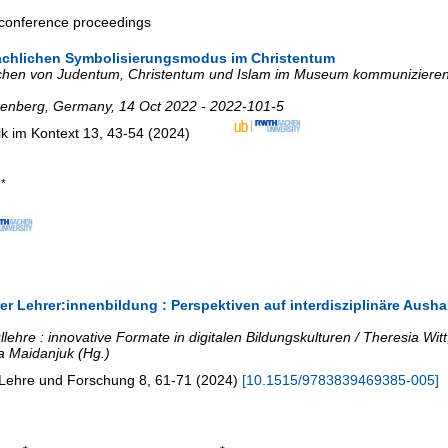
a conference proceedings
sprachlichen Symbolisierungsmodus im Christentum
achen von Judentum, Christentum und Islam im Museum kommunizieren /
tenberg
,
Germany
, 14 Oct 2022 - 2022-101-5
ik im Kontext
13
,
43-54
(
2024
)
*
)
rer Lehrer:innenbildung : Perspektiven auf interdisziplinäre Aus
hullehre : innovative Formate in digitalen Bildungskulturen / Theresia 
a Maidanjuk (Hg.)
g: Lehre und Forschung
8
,
61-71
(
2024
)
[
10.1515/9783839469385-005
]