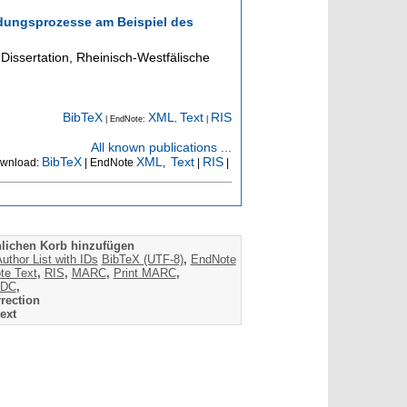
ildungsprozesse am Beispiel des
Dissertation, Rheinisch-Westfälische
BibTeX
XML
Text
RIS
| EndNote:
,
|
All known publications ...
BibTeX
XML
Text
RIS
wnload:
| EndNote
,
|
|
lichen Korb hinzufügen
uthor List with IDs
BibTeX (UTF-8)
,
EndNote
te Text
,
RIS
,
MARC
,
Print MARC
,
DC
,
rection
ext