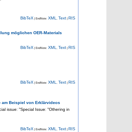
BibTeX
XML
Text
RIS
| EndNote:
,
|
ellung möglichen OER-Materials
BibTeX
XML
Text
RIS
| EndNote:
,
|
BibTeX
XML
Text
RIS
| EndNote:
,
|
e am Beispiel von Erklärvideos
ial issue: "Special Issue: "Othering in
BibTeX
XML
Text
RIS
| EndNote:
,
|