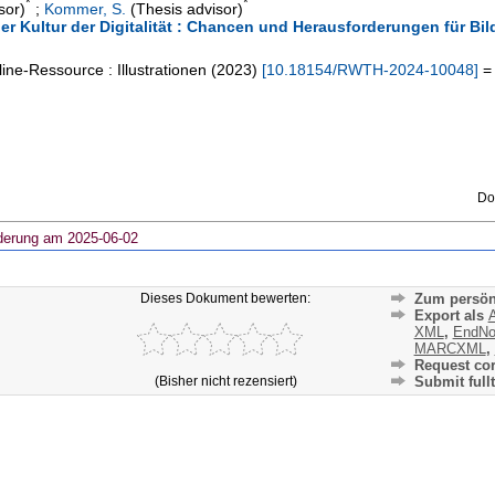
*
*
sor)
;
Kommer, S.
(Thesis advisor)
iner Kultur der Digitalität : Chancen und Herausforderungen für B
ine-Ressource : Illustrationen
(
2023
)
[
10.18154/RWTH-2024-10048
]
= 
Do
derung am 2025-06-02
Dieses Dokument bewerten:
Zum persön
Export als
A
XML
,
EndNo
MARCXML
,
Request cor
(Bisher nicht rezensiert)
Submit fullt