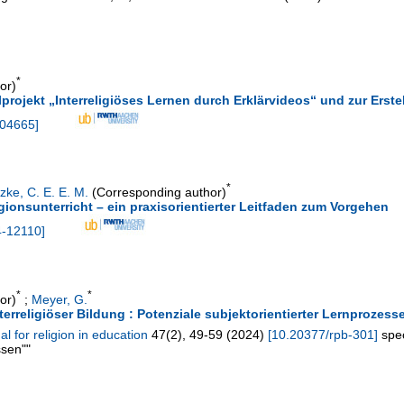
*
or)
rojekt „Interreligiöses Lernen durch Erklärvideos“ und zur Erst
04665
]
*
zke, C. E. E. M.
(Corresponding author)
igionsunterricht – ein praxisorientierter Leitfaden zum Vorgehen
-12110
]
*
*
or)
;
Meyer, G.
terreligiöser Bildung : Potenziale subjektorientierter Lernprozess
 for religion in education
47
(
2
),
49-59
(
2024
)
[
10.20377/rpb-301
]
spec
ssen""