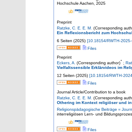
Hochschule Aachen, 2025
Preprint
Ratzke, C. E. E. M.
(Corresponding auth
Ein Reflexionsbericht zum Hochschulp
6 Seiten
(
2025
)
[
10.18154/RWTH-2025-
Files
Preprint
*
Eckers, A.
(Corresponding author)
;
Rat
Vielfaltssensible Erklärvideos im Rel
12 Seiten
(
2025
)
[
10.18154/RWTH-2024
Files
Journal Article/Contribution to a book
Ratzke, C. E. E. M.
(Corresponding auth
Othering im Kontext religiöser und in
Religionspädagogische Beiträge = Journal
interreligiösen Lern- und Bildungsproze
Files