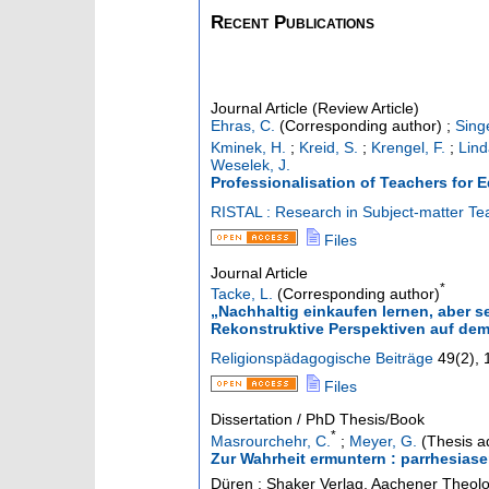
Recent Publications
Journal Article (Review Article)
Ehras, C.
(Corresponding author)
;
Sing
Kminek, H.
;
Kreid, S.
;
Krengel, F.
;
Lind
Weselek, J.
Professionalisation of Teachers for
RISTAL : Research in Subject-matter Te
Files
Journal Article
*
Tacke, L.
(Corresponding author)
„Nachhaltig einkaufen lernen, aber s
Rekonstruktive Perspektiven auf dem
Religionspädagogische Beiträge
49
(
2
),
Files
Dissertation / PhD Thesis/Book
*
Masrourchehr, C.
;
Meyer, G.
(Thesis a
Zur Wahrheit ermuntern : parrhesias
Düren : Shaker Verlag, Aachener Theolo