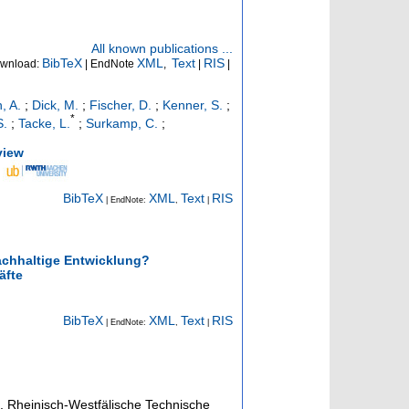
All known publications ...
BibTeX
XML
Text
RIS
wnload:
| EndNote
,
|
|
, A.
;
Dick, M.
;
Fischer, D.
;
Kenner, S.
;
*
S.
;
Tacke, L.
;
Surkamp, C.
;
view
BibTeX
XML
Text
RIS
| EndNote:
,
|
nachhaltige Entwicklung?
äfte
BibTeX
XML
Text
RIS
| EndNote:
,
|
n, Rheinisch-Westfälische Technische