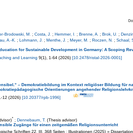
Do
er-Brodowski, M.
;
Costa, J.
;
Hemmer, I.
;
Brenne, A.
;
Brok, U.
;
Denzin
au, A.-K.
;
Lohmann, J.
;
Menthe, J.
;
Meyer, M.
;
Roczen, N.
;
Schaal, 
 Education for Sustainable Development in Germany: A Scoping Re
aching and Learning
9
(
1
),
1-64
(
2026
)
[
10.2478/ristal-2026-0001
]
ensibel.“ – Demokratiebildung im Kontext religiöser Bildung für 
okratiepädagogische Orientierungen angehender Religionslehrkr
1-12
(
2026
)
[
10.20377/rpb-1996
]
*
dvisor)
;
Dennebaum, T.
(Thesis advisor)
ensible Zugänge für einen zeitgemäßen Religionsunterricht
gische Schriften
22
,
III, 368 Seiten : Illustrationen
(
2025
)
= Dissertatio