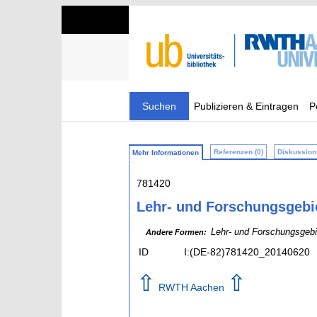
Suchen
Publizieren & Eintragen
P
Referenzen (0)
Diskussion 
Mehr Informationen
781420
Lehr- und Forschungsgebie
Lehr- und Forschungsgebi
Andere Formen:
ID
I:(DE-82)781420_20140620
⇧
⇧
RWTH Aachen