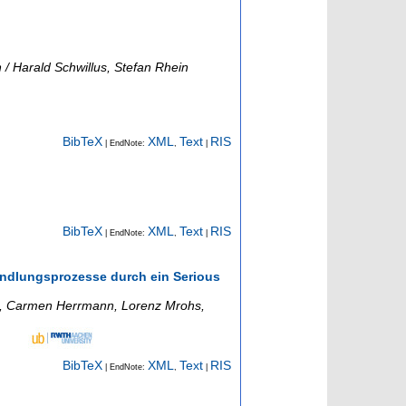
 Harald Schwillus, Stefan Rhein
BibTeX
XML
Text
RIS
| EndNote:
,
|
BibTeX
XML
Text
RIS
| EndNote:
,
|
handlungsprozesse durch ein Serious
Witt, Carmen Herrmann, Lorenz Mrohs,
BibTeX
XML
Text
RIS
| EndNote:
,
|