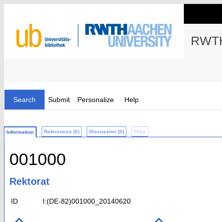
RWTH
Search
Submit
Personalize
Help
References (0)
Discussion (0)
Files
Information
001000
Rektorat
ID
I:(DE-82)001000_20140620