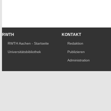
RWTH
KONTAKT
RWTH Aachen - Startseite
Redaktion
Universitätsbibliothek
Publizieren
Administration