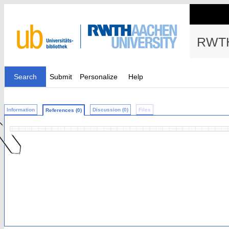
RWTH
Search
Submit
Personalize
Help
Information
Discussion (0)
Files
References (0)