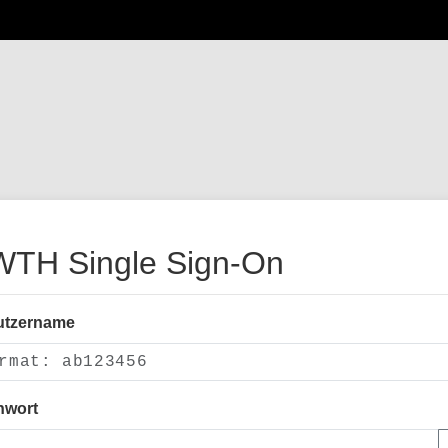
TH Single Sign-On
utzername
nwort