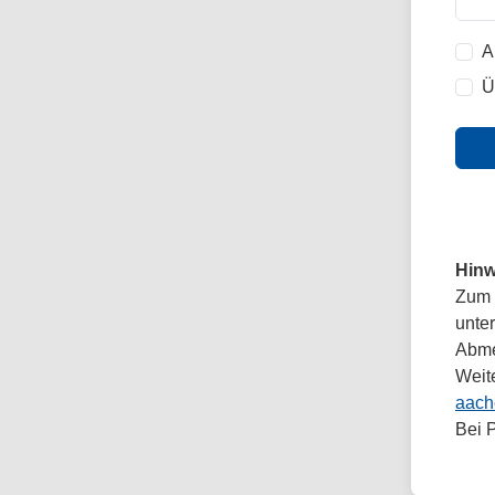
A
Ü
Hinw
Zum 
unte
Abmel
Weit
aach
Bei 