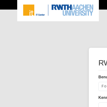
RW
Ben
Ken