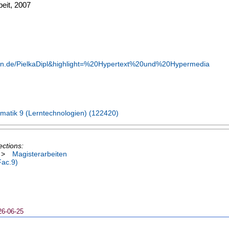
eit, 2007
achen.de/PielkaDipl&highlight=%20Hypertext%20und%20Hypermedia
matik 9 (Lerntechnologien) (122420)
ections:
>
Magisterarbeiten
Fac.9)
26-06-25