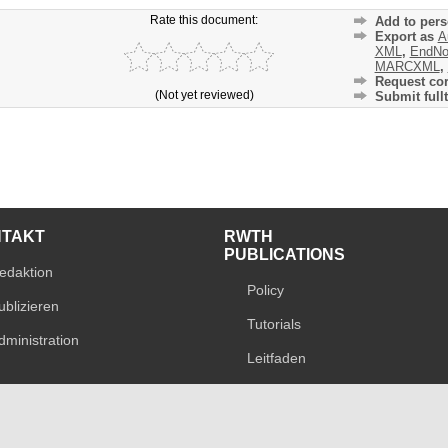
Rate this document:
Add to pers
Export as
A
XML
,
EndNo
MARCXML
,
Request cor
(Not yet reviewed)
Submit fullt
NTAKT
RWTH
PUBLICATIONS
edaktion
Policy
ublizieren
Tutorials
dministration
Leitfaden