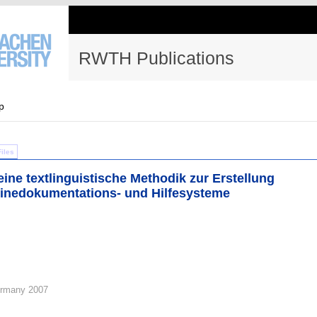
RWTH Publications
p
Files
ine textlinguistische Methodik zur Erstellung
nlinedokumentations- und Hilfesysteme
rmany 2007