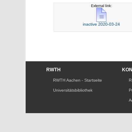
External link:
inactive 2020-03-24
RWTH
KO
RWTH Aachen - Startseite
R
Universitätsbibliothek
P
A