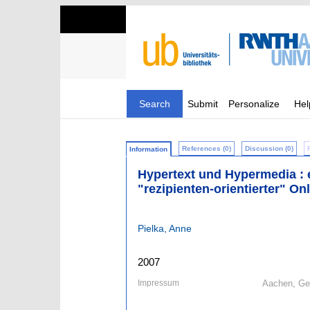
Search
Submit
Personalize
Hel
References (0)
Discussion (0)
Information
Hypertext und Hypermedia : e
"rezipienten-orientierter" O
Pielka, Anne
2007
Impressum
Aachen, Ge