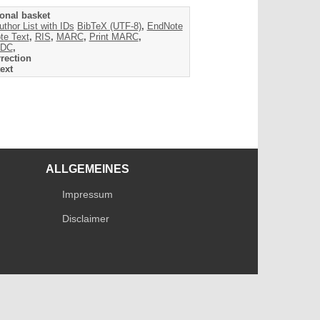
onal basket
uthor List with IDs
BibTeX (UTF-8)
,
EndNote
te Text
,
RIS
,
MARC
,
Print MARC
,
DC
,
rection
ext
ALLGEMEINES
Impressum
Disclaimer