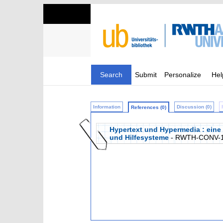
Search
Submit
Personalize
Hel
Information
Discussion (0)
References (0)
Hypertext und Hypermedia : eine 
und Hilfesysteme
- RWTH-CONV-