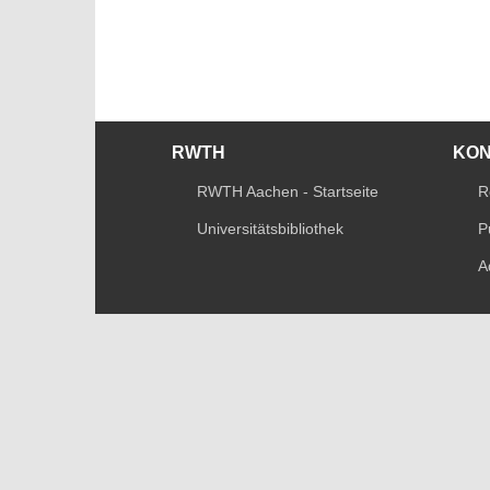
RWTH
KO
RWTH Aachen - Startseite
R
Universitätsbibliothek
P
A