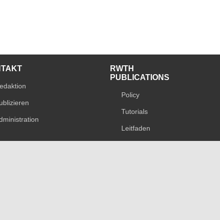
NTAKT
RWTH
PUBLICATIONS
edaktion
Policy
ublizieren
Tutorials
dministration
Leitfaden