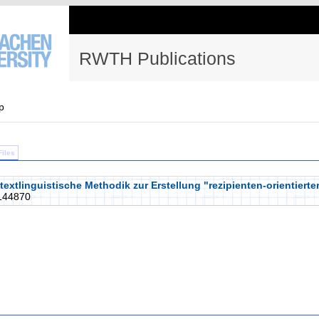
RWTH Publications
p
Files
textlinguistische Methodik zur Erstellung "rezipienten-orientiert
144870