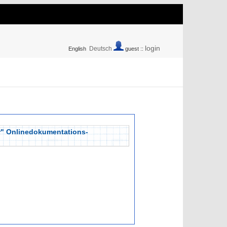
login
Deutsch
English
guest ::
er" Onlinedokumentations-