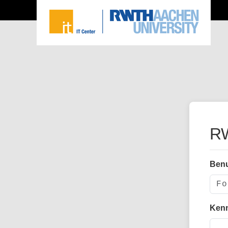
RW
Ben
Ken