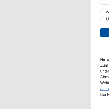
A
Ü
Hinw
Zum 
unte
Abmel
Weit
aach
Bei 