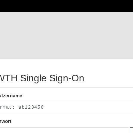
TH Single Sign-On
utzername
nwort