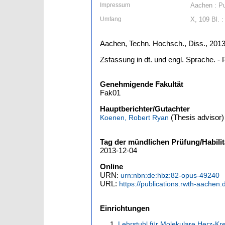
Impressum
Aachen : Pu
Umfang
X, 109 Bl. : 
Aachen, Techn. Hochsch., Diss., 201
Zsfassung in dt. und engl. Sprache. - 
Genehmigende Fakultät
Fak01
Hauptberichter/Gutachter
(Thesis advisor)
Koenen, Robert Ryan
Tag der mündlichen Prüfung/Habilit
2013-12-04
Online
URN:
urn:nbn:de:hbz:82-opus-49240
URL:
https://publications.rwth-aachen.
Einrichtungen
Lehrstuhl für Molekulare Herz-Kr