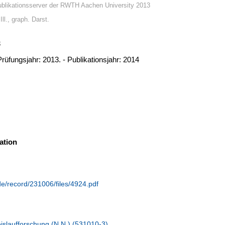
blikationsserver der RWTH Aachen University 2013
Ill., graph. Darst.
3
Prüfungsjahr: 2013. - Publikationsjahr: 2014
ation
de/record/231006/files/4924.pdf
eislaufforschung (N.N.) (531010-3)