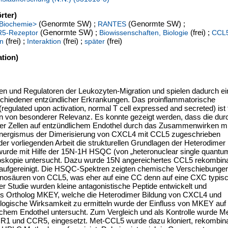
rter)
(Genormte SW) ;
(Genormte SW) ;
<Biochemie>
RANTES
(Genormte SW) ;
(frei) ;
5-Rezeptor
Biowissenschaften, Biologie
CCL
(frei) ;
(frei) ;
(frei)
on
Interaktion
später
tion)
n und Regulatoren der Leukozyten-Migration und spielen dadurch ei
rschiedener entzündlicher Erkrankungen. Das proinflammatorische
lated upon activation, normal T cell expressed and secreted) ist 
en von besonderer Relevanz. Es konnte gezeigt werden, dass die dur
er Zellen auf entzündlichem Endothel durch das Zusammenwirken mi
ynergismus der Dimerisierung von CXCL4 mit CCL5 zugeschrieben
der vorliegenden Arbeit die strukturellen Grundlagen der Heterodimer
n wurde mit Hilfe der 15N-1H HSQC (von „heteronuclear single quantu
oskopie untersucht. Dazu wurde 15N angereichertes CCL5 rekombin
nd aufgereinigt. Die HSQC-Spektren zeigten chemische Verschiebunge
inosäuren von CCL5, was eher auf eine CC denn auf eine CXC typis
er Studie wurden kleine antagonistische Peptide entwickelt und
us Ortholog MKEY, welche die Heterodimer Bildung von CXCL4 und
ogische Wirksamkeit zu ermitteln wurde der Einfluss von MKEY auf
chem Endothel untersucht. Zum Vergleich und als Kontrolle wurde Me
CR1 und CCR5, eingesetzt. Met-CCL5 wurde dazu kloniert, rekombin