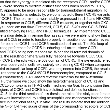
n that the synergy is mediated via the receptors CCR1 and/or CCR
CR5 were shown to mediate distinct functions when bound to CCL5,
appears to be more responsible for transendothelial migration. To
for this functional selectivity, we constructed different CCR5 variants
ns of CCR1. These chimeras were stably expressed in L1.2 and HEK293
on in response to CCL5, different CCL5 mutants, or together with CXC
ys under laminar flow. First of all, CCL5, CCL5 40s and CCL5-E66A
urified employing FPLC and HPLC techniques. By implementing CCL
rization defects in laminar flow assays, we were able to show that al
n of CCL5 in order to function properly. In addition, our results reveal
t for both the CCR1- and CCR5-mediated cell arrest. The 50s loop of
rong preference for CCR5 in inducing cell arrest, since CCR1
and CCR5 being non-responsive. When the N-terminal domain of
 the resulting chimera was fully responsive towards CCL5 50s,
 of CCR1 interacts with the 50s domain of CCR5. The synergistic effec
t was observed in cells exclusively expressing CCR1 when compare
ird extracellular loop of CCR1 was engineered into CCR5, the resulti
ant response to the CXCL4/CCL5 heterocomplex, compared to CCL5
by constructing CCR1-based reverse chimeras for the N-terminal
op. Furthermore we could show the heterodimerization of CCR1 and
L5 complex is in THP-1 cells mediated via Gαi. In conclusion the
r regions of CCR1 and CCR5 have distinct and defined functions in
5. In the third section of this thesis the role of the sialyltransferase
n was investigated, by using neutrophils and monocytes isolated fr
ce in functional assays in vitro. The results indicate that the addition
of the N- or O-linked sugar chains of the corresponding receptors of CC