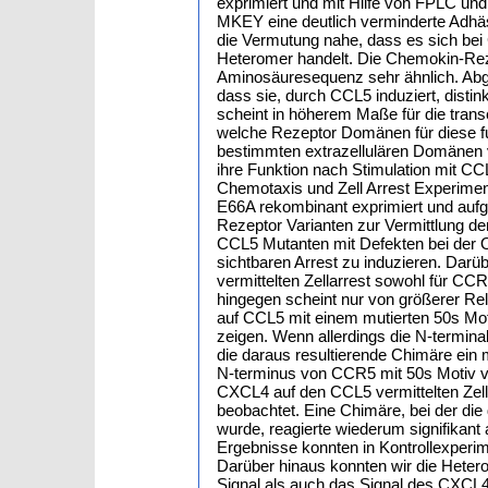
exprimiert und mit Hilfe von FPLC un
MKEY eine deutlich verminderte Adhäs
die Vermutung nahe, dass es sich b
Heteromer handelt. Die Chemokin-Rez
Aminosäuresequenz sehr ähnlich. Abg
dass sie, durch CCL5 induziert, disti
scheint in höherem Maße für die trans
welche Rezeptor Domänen für diese fu
bestimmten extrazellulären Domänen vo
ihre Funktion nach Stimulation mit 
Chemotaxis und Zell Arrest Experim
E66A rekombinant exprimiert und aufger
Rezeptor Varianten zur Vermittlung de
CCL5 Mutanten mit Defekten bei der O
sichtbaren Arrest zu induzieren. Darü
vermittelten Zellarrest sowohl für 
hingegen scheint nur von größerer Re
auf CCL5 mit einem mutierten 50s Mot
zeigen. Wenn allerdings die N-termi
die daraus resultierende Chimäre ein 
N-terminus von CCR5 mit 50s Motiv vo
CXCL4 auf den CCL5 vermittelten Zella
beobachtet. Eine Chimäre, bei der di
wurde, reagierte wiederum signifika
Ergebnisse konnten in Kontrollexperi
Darüber hinaus konnten wir die Het
Signal als auch das Signal des CXCL4