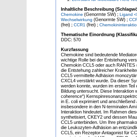
Inhaltliche Beschreibung (Schlagwö
(Genormte SW) ;
Chemokine
Ligand 
(Genormte SW) ;
Wechselwirkung
CCR
(frei) ;
(frei) ;
CCR1
Chemokininterakti
Thematische Einordnung (Klassifika
DDC: 570
Kurzfassung
Chemokine sind bedeutende Mediatore
wichtige Rolle bei der Entstehung ve
Chemokin CCL5 oder auch RANTES (regu
die Entstehung zahlreicher Krankheit
CCL5 vermittelte Adhäsion monozytär
CXCL4 verstärkt wurde. Da dieser S
werden konnte, wurden im ersten Teil 
Bildung untersucht. Diese Interaktio
coherence“) Kernspinresonanzspektr
in E. coli exprimiert und anschließe
insbesondere in den N-terminalen Am
Interaktion hindeutet. Im Rahmen dies
synthetisiert, CKEY2 und dessen Ma
CCL5 unterbinden. Um Ihre pharmakol
die Leukozyten-Adhäsion an entzündli
CCL5, ein Rezeptor-Antagonist für C