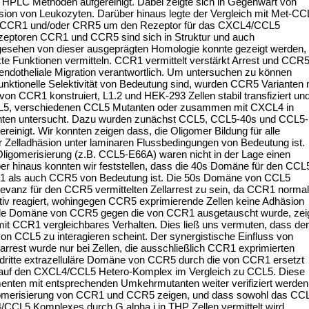
d HPLC Methoden aufgereinigt. Dabei zeigte sich in Gegenwart von
ion von Leukozyten. Darüber hinaus legte der Vergleich mit Met-CC
ei CCR1 und/oder CRR5 um den Rezeptor für das CXCL4/CCL5
eptoren CCR1 und CCR5 sind sich in Struktur und auch
esehen von dieser ausgeprägten Homologie konnte gezeigt werden,
nkte Funktionen vermitteln. CCR1 vermittelt verstärkt Arrest und CCR
endotheliale Migration verantwortlich. Um untersuchen zu können
nktionelle Selektivität von Bedeutung sind, wurden CCR5 Varianten 
n CCR1 konstruiert, L1.2 und HEK-293 Zellen stabil transfiziert un
CCL5, verschiedenen CCL5 Mutanten oder zusammen mit CXCL4 in
enten untersucht. Dazu wurden zunächst CCL5, CCL5-40s und CCL5-
einigt. Wir konnten zeigen dass, die Oligomer Bildung für alle
r Zelladhäsion unter laminaren Flussbedingungen von Bedeutung ist.
ligomerisierung (z.B. CCL5-E66A) waren nicht in der Lage einen
ber hinaus konnten wir feststellen, dass die 40s Domäne für den CCL
CCR1 als auch CCR5 von Bedeutung ist. Die 50s Domäne von CCL5
levanz für den CCR5 vermittelten Zellarrest zu sein, da CCR1 normal
iv reagiert, wohingegen CCR5 exprimierende Zellen keine Adhäsion
nale Domäne von CCR5 gegen die von CCR1 ausgetauscht wurde, zei
mit CCR1 vergleichbares Verhalten. Dies ließ uns vermuten, dass der
n CCL5 zu interagieren scheint. Der synergistische Einfluss von
rrest wurde nur bei Zellen, die ausschließlich CCR1 exprimierten
e dritte extrazelluläre Domäne von CCR5 durch die von CCR1 ersetzt
nt auf den CXCL4/CCL5 Hetero-Komplex im Vergleich zu CCL5. Diese
menten mit entsprechenden Umkehrmutanten weiter verifiziert werden
eromerisierung von CCR1 und CCR5 zeigen, und dass sowohl das CC
/CCL5 Komplexes durch G alpha i in THP Zellen vermittelt wird.