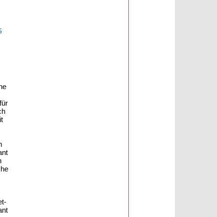
5
ne
für
ch
t
m
ant
n
che
t-
ant