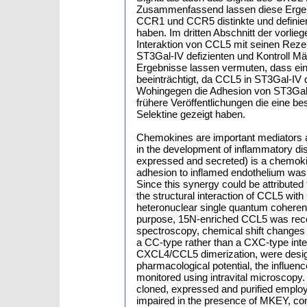
Zusammenfassend lassen diese Ergebn
CCR1 und CCR5 distinkte und definiert
haben. Im dritten Abschnitt der vorlie
Interaktion von CCL5 mit seinen Rez
ST3Gal-IV defizienten und Kontroll Mäu
Ergebnisse lassen vermuten, dass eine
beeinträchtigt, da CCL5 in ST3Gal-IV 
Wohingegen die Adhesion von ST3Gal-IV
frühere Veröffentlichungen die eine b
Selektine gezeigt haben.
Chemokines are important mediators and
in the development of inflammatory d
expressed and secreted) is a chemok
adhesion to inflamed endothelium was 
Since this synergy could be attributed 
the structural interaction of CCL5 wi
heteronuclear single quantum cohere
purpose, 15N-enriched CCL5 was recom
spectroscopy, chemical shift changes 
a CC-type rather than a CXC-type inter
CXCL4/CCL5 dimerization, were desig
pharmacological potential, the influe
monitored using intravital microscop
cloned, expressed and purified empl
impaired in the presence of MKEY, com