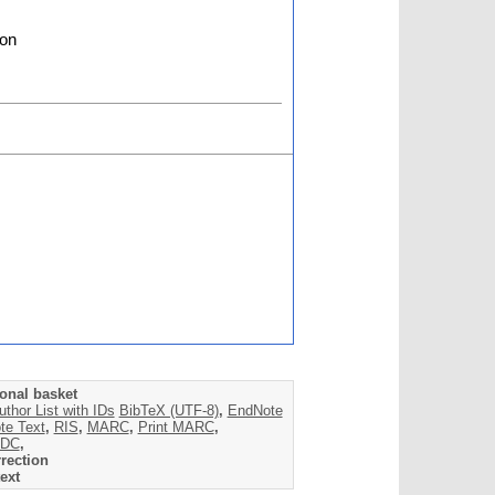
 on
onal basket
uthor List with IDs
BibTeX (UTF-8)
,
EndNote
te Text
,
RIS
,
MARC
,
Print MARC
,
DC
,
rection
ext