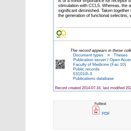
is of a minor importance for receptor b
stimulation with CCL5. Whereas, the 
significant diminished. Taken together
the generation of functional selectins, 
The record appears in these coll
Document types
>
Theses
Publication server / Open Acce
Faculty of Medicine (Fac.10)
Public records
531010\-3
Publications database
Record created 2014-07-16, last modified 20
Fulltext:
PDF