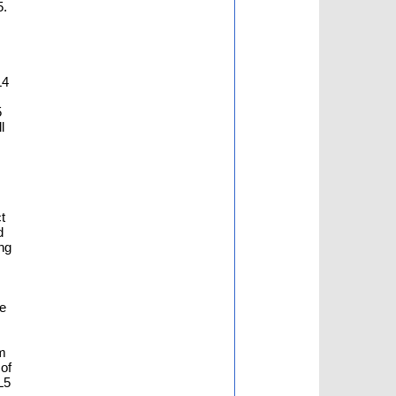
5.
L4
5
l
t
d
ng
se
om
 of
L5