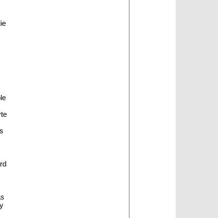
ie
.
le
te
ys
rd
as
ly