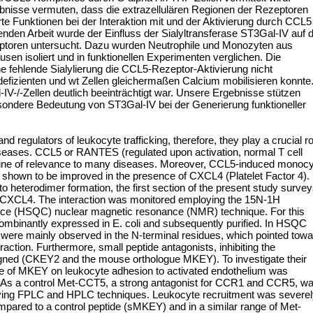
isse vermuten, dass die extrazellulären Regionen der Rezeptoren
e Funktionen bei der Interaktion mit und der Aktivierung durch CCL5
genden Arbeit wurde der Einfluss der Sialyltransferase ST3Gal-IV auf d
eptoren untersucht. Dazu wurden Neutrophile und Monozyten aus
sen isoliert und in funktionellen Experimenten verglichen. Die
 fehlende Sialylierung die CCL5-Rezeptor-Aktivierung nicht
defizienten und wt Zellen gleichermaßen Calcium mobilisieren konnte
-/-Zellen deutlich beeinträchtigt war. Unsere Ergebnisse stützen
esondere Bedeutung von ST3Gal-IV bei der Generierung funktioneller
 regulators of leukocyte trafficking, therefore, they play a crucial ro
iseases. CCL5 or RANTES (regulated upon activation, normal T cell
ine of relevance to many diseases. Moreover, CCL5-induced monocy
shown to be improved in the presence of CXCL4 (Platelet Factor 4).
to heterodimer formation, the first section of the present study surve
th CXCL4. The interaction was monitored employing the 15N-1H
nce (HSQC) nuclear magnetic resonance (NMR) technique. For this
binantly expressed in E. coli and subsequently purified. In HSQC
were mainly observed in the N-terminal residues, which pointed towa
action. Furthermore, small peptide antagonists, inhibiting the
ned (CKEY2 and the mouse orthologue MKEY). To investigate their
nce of MKEY on leukocyte adhesion to activated endothelium was
y. As a control Met-CCT5, a strong antagonist for CCR1 and CCR5, w
oying FPLC and HPLC techniques. Leukocyte recruitment was severe
pared to a control peptide (sMKEY) and in a similar range of Met-