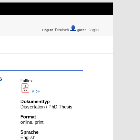
login
Deutsch
English
guest ::
s
Fulltext:
d
PDF
Dokumenttyp
Dissertation / PhD Thesis
Format
online, print
Sprache
English