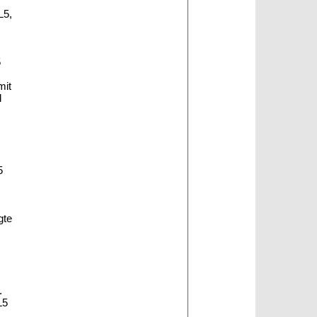
L5,
5
mit
d
5
gte
.
L5