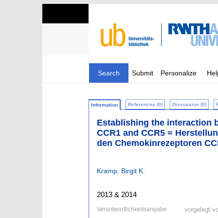
Search
Submit
Personalize
Hel
References (0)
Discussion (0)
Information
Establishing the interaction
CCR1 and CCR5 = Herstellun
den Chemokinrezeptoren C
Kramp, Birgit K.
2013 & 2014
Verantwortlichkeitsangabe
vorgelegt v