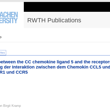
RWTH Publications
p
Files
 between the CC chemokine ligand 5 and the receptor
g der Interaktion zwischen dem Chemokin CCL5 un
CR1 und CCR5
on Birgit Kramp