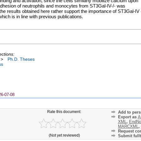
inding and activation, since the cells similarly mobilize calcium upon
adhesion of neutrophils and monocytes from ST3Gal-IV-/- was
 the results obtained here rather support the importance of ST3Gal-IV
which is in line with previous publications.
ections:
>
Ph.D. Theses
ss
26-07-08
Rate this document:
Add to pers
Export as
A
XML
,
EndNo
MARCXML
,
Request cor
(Not yet reviewed)
Submit fullt