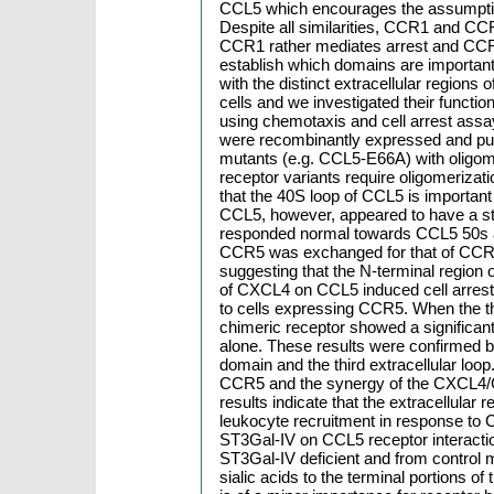
CCL5 which encourages the assumptio
Despite all similarities, CCR1 and C
CCR1 rather mediates arrest and CCR5 
establish which domains are important 
with the distinct extracellular regio
cells and we investigated their functi
using chemotaxis and cell arrest assa
were recombinantly expressed and p
mutants (e.g. CCL5-E66A) with oligome
receptor variants require oligomerizatio
that the 40S loop of CCL5 is importan
CCL5, however, appeared to have a st
responded normal towards CCL5 50s 
CCR5 was exchanged for that of CCR1,
suggesting that the N-terminal region
of CXCL4 on CCL5 induced cell arres
to cells expressing CCR5. When the th
chimeric receptor showed a signific
alone. These results were confirmed 
domain and the third extracellular lo
CCR5 and the synergy of the CXCL4/CC
results indicate that the extracellula
leukocyte recruitment in response to CCL
ST3Gal-IV on CCL5 receptor interactio
ST3Gal-IV deficient and from control mi
sialic acids to the terminal portions 