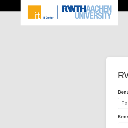
RW
Ben
Ken