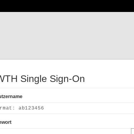
TH Single Sign-On
utzername
nwort