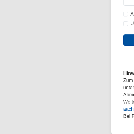
A
Ü
Hinw
Zum 
unte
Abmel
Weit
aach
Bei 