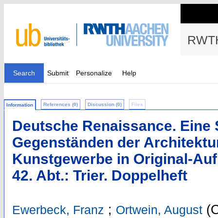
RWTH
Search
Submit
Personalize
Help
References (0)
Discussion (0)
Files
Information
Deutsche Renaissance. Eine
Gegenständen der Architektur
Kunstgewerbe in Original-Auf
42. Abt.: Trier. Doppelheft
;
(O
Ewerbeck, Franz
Ortwein, August