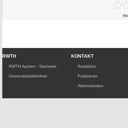
(No
RWTH
KONTAKT
RWTH Aachen - Startseite
Redaktion
Universitätsbibliothek
Publizieren
Administration