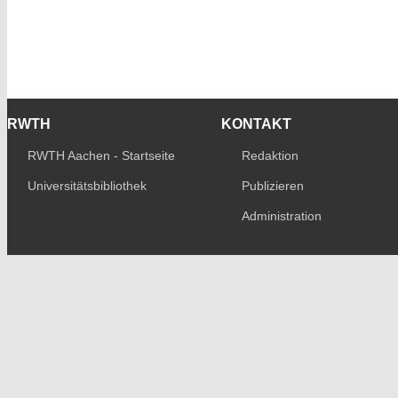
RWTH
KONTAKT
RWTH Aachen - Startseite
Redaktion
Universitätsbibliothek
Publizieren
Administration