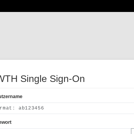
TH Single Sign-On
utzername
nwort