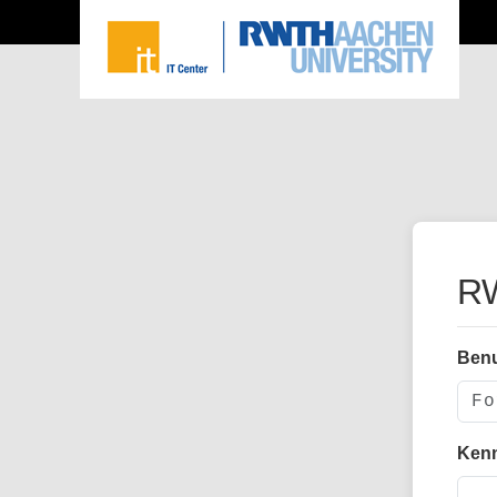
RW
Ben
Ken