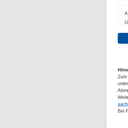
A
Ü
Hinw
Zum 
unte
Abmel
Weit
aach
Bei 