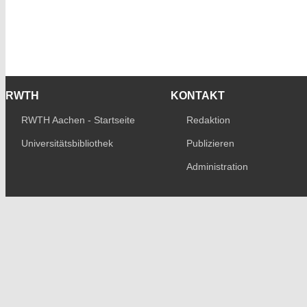
RWTH
KONTAKT
RWTH Aachen - Startseite
Redaktion
Universitätsbibliothek
Publizieren
Administration