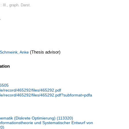
: Ill., graph. Darst.
5
(Thesis advisor)
Schmeink, Anke
ation
16505
.de/record/465292/files/465292.pdf
.de/record/465292/files/465292.pdf?subformat=pdfa
ematik (Diskrete Optimierung) (113320)
nformationstheorie und Systematischer Entwurf von
20)