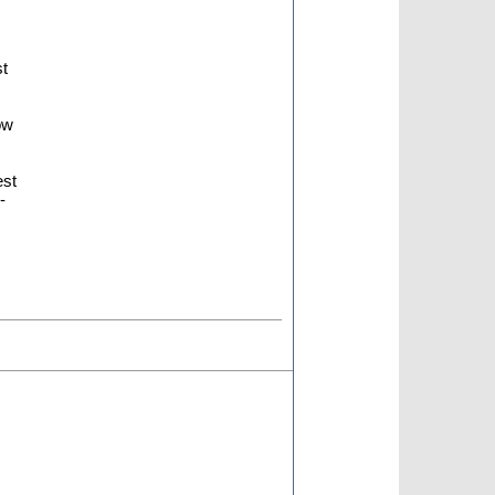
st
ow
est
-