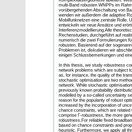
multi-Band robusten WNPPs im Rahmen
vorübergehenden Abschaltung von Basi
wenden wir außerdem die adaptive Rob
Mobilfunknetzen eine zentrale Rolle. 
entwickeln wir neue Ansätze und erör
Interferenzmodellierung.Alle theoret
Rechenstudien, durchgeführt auf realis
numerisch die zwei Formulierungen f
robusten. Basierend auf der sogenannt
Problemen ist, diskutieren wir abschli
einigen Schlussbemerkungen und eine
In this thesis, we study robustness co
network problems which are subject to 
as, for instance, the quality of the t
stochastic optimisation are two method
network. While stochastic optimisation
previously known probability distributi
modelled by a so-called uncertainty se
reason for the popularity of robust opti
increased by the incorporation of uncer
chance constraints, which are related
comprise Γ-robustness, the more gene
robustness.For reliable fixed broadba
based on chance constraints and prop
heuristic. Furthermore, we apply all t