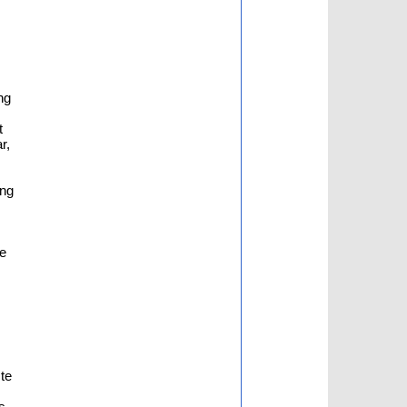
ng
t
r,
ung
te
te
s