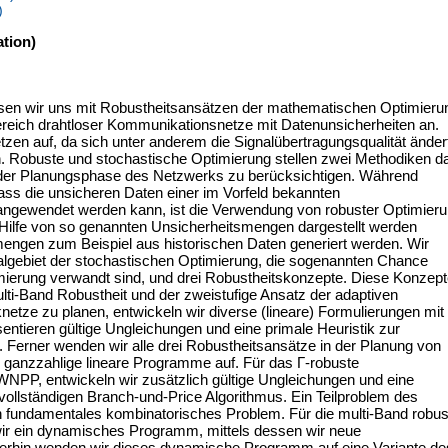
)
tion)
assen wir uns mit Robustheitsansätzen der mathematischen Optimieru
reich drahtloser Kommunikationsnetze mit Datenunsicherheiten an.
tzen auf, da sich unter anderem die Signalübertragungsqualität änder
 Robuste und stochastische Optimierung stellen zwei Methodiken da
der Planungsphase des Netzwerks zu berücksichtigen. Während
ass die unsicheren Daten einer im Vorfeld bekannten
, angewendet werden kann, ist die Verwendung von robuster Optimier
 Hilfe von so genannten Unsicherheitsmengen dargestellt werden
engen zum Beispiel aus historischen Daten generiert werden. Wir
ialgebiet der stochastischen Optimierung, die sogenannten Chance
imierung verwandt sind, und drei Robustheitskonzepte. Diese Konzep
ulti-Band Robustheit und der zweistufige Ansatz der adaptiven
etze zu planen, entwickeln wir diverse (lineare) Formulierungen mit
entieren gültige Ungleichungen und eine primale Heuristik zur
erner wenden wir alle drei Robustheitsansätze in der Planung von
s ganzzahlige lineare Programme auf. Für das Γ-robuste
NPP, entwickeln wir zusätzlich gültige Ungleichungen und eine
 vollständigen Branch-und-Price Algorithmus. Ein Teilproblem des
fundamentales kombinatorisches Problem. Für die multi-Band robus
wir ein dynamisches Programm, mittels dessen wir neue
terhin wenden wir dieses dynamische Programm auf eine Variante de