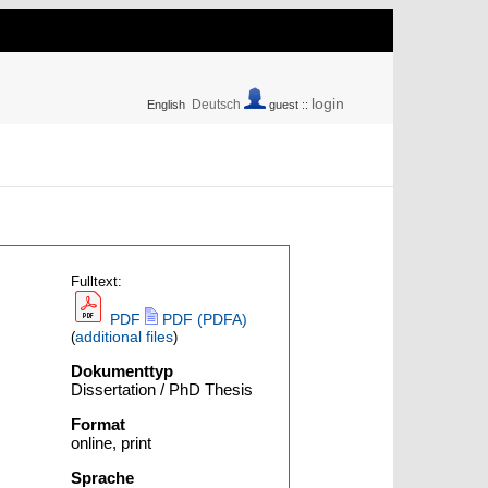
login
Deutsch
English
guest ::
Fulltext:
PDF
PDF (PDFA)
additional files
(
)
Dokumenttyp
Dissertation / PhD Thesis
Format
online, print
Sprache