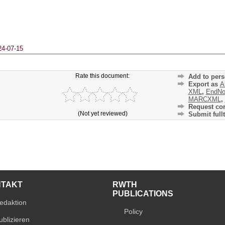
24-07-15
Rate this document:
Add to pers
Export as
A
XML
,
EndNo
MARCXML
,
Request cor
(Not yet reviewed)
Submit fullt
NTAKT
RWTH
PUBLICATIONS
edaktion
Policy
ublizieren