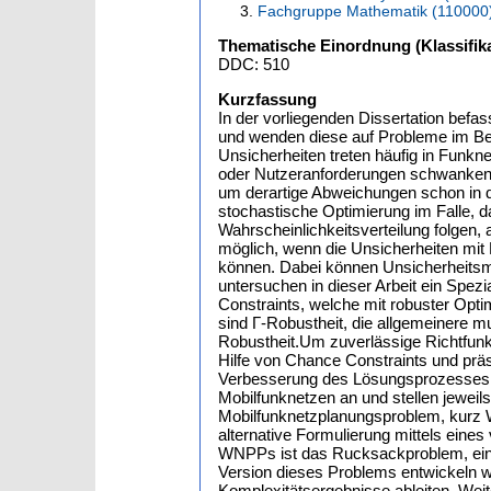
Fachgruppe Mathematik (110000
Thematische Einordnung (Klassifika
DDC: 510
Kurzfassung
In der vorliegenden Dissertation bef
und wenden diese auf Probleme im Be
Unsicherheiten treten häufig in Funkne
oder Nutzeranforderungen schwanken.
um derartige Abweichungen schon in 
stochastische Optimierung im Falle, d
Wahrscheinlichkeitsverteilung folgen
möglich, wenn die Unsicherheiten mit
können. Dabei können Unsicherheitsm
untersuchen in dieser Arbeit ein Spez
Constraints, welche mit robuster Opt
sind Γ-Robustheit, die allgemeinere m
Robustheit.Um zuverlässige Richtfunkn
Hilfe von Chance Constraints und präs
Verbesserung des Lösungsprozesses. F
Mobilfunknetzen an und stellen jeweil
Mobilfunknetzplanungsproblem, kurz W
alternative Formulierung mittels eines
WNPPs ist das Rucksackproblem, ein 
Version dieses Problems entwickeln 
Komplexitätsergebnisse ableiten. Wei