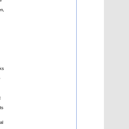
en,
rks
e
t
ts
al