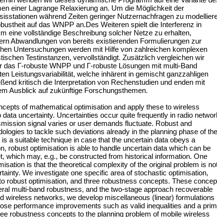
 einer Lagrange Relaxierung an. Um die Möglichkeit der
sstationen während Zeiten geringer Nutzernachfragen zu modellier
ustheit auf das WNPP an.Des Weiteren spielt die Interferenz in
Um eine vollständige Beschreibung solcher Netze zu erhalten,
tern Abwandlungen von bereits existierenden Formulierungen zur
ischen Untersuchungen werden mit Hilfe von zahlreichen komplexen
tischen Testinstanzen, vervollständigt. Zusätzlich vergleichen wir
ür das Γ-robuste WNPP und Γ-robuste Lösungen mit multi-Band
en Leistungsvariabilität, welche inhärent in gemischt ganzzahligen
eßend kritisch die Interpretation von Rechenstudien und enden mit
m Ausblick auf zukünftige Forschungsthemen.
ncepts of mathematical optimisation and apply these to wireless
data uncertainty. Uncertainties occur quite frequently in radio netwo
ransmission signal varies or user demands fluctuate. Robust and
ologies to tackle such deviations already in the planning phase of th
 is a suitable technique in case that the uncertain data obeys a
on, robust optimisation is able to handle uncertain data which can be
t, which may, e.g., be constructed from historical information. One
misation is that the theoretical complexity of the original problem is no
tainty. We investigate one specific area of stochastic optimisation,
 to robust optimisation, and three robustness concepts. These concep
ral multi-band robustness, and the two-stage approach recoverable
nd wireless networks, we develop miscellaneous (linear) formulations
ose performance improvements such as valid inequalities and a prim
hree robustness concepts to the planning problem of mobile wireless