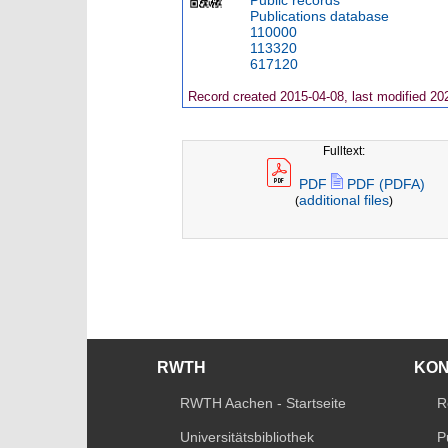
Public records
Publications database
110000
113320
617120
Record created 2015-04-08, last modified 20
Fulltext:
PDF
PDF (PDFA)
additional files
(
)
RWTH
KO
RWTH Aachen - Startseite
R
Universitätsbibliothek
P