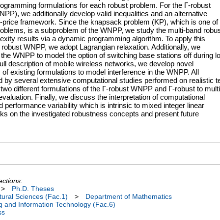
rogramming formulations for each robust problem. For the Γ-robust
P), we additionally develop valid inequalities and an alternative
-price framework. Since the knapsack problem (KP), which is one of
roblems, is a subproblem of the WNPP, we study the multi-band robu
exity results via a dynamic programming algorithm. To apply this
nd robust WNPP, we adopt Lagrangian relaxation. Additionally, we
 the WNPP to model the option of switching base stations off during l
 full description of mobile wireless networks, we develop novel
f existing formulations to model interference in the WNPP. All
ed by several extensive computational studies performed on realistic t
wo different formulations of the Γ-robust WNPP and Γ-robust to multi
valuation. Finally, we discuss the interpretation of computational
d performance variability which is intrinsic to mixed integer linear
ks on the investigated robustness concepts and present future
ections:
>
Ph.D. Theses
ural Sciences (Fac.1)
>
Department of Mathematics
ng and Information Technology (Fac.6)
ss