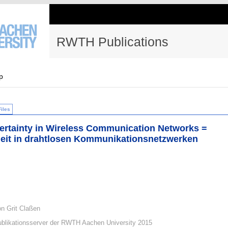
RWTH Publications
p
Files
ertainty in Wireless Communication Networks =
heit in drahtlosen Kommunikationsnetzwerken
on Grit Claßen
blikationsserver der RWTH Aachen University 2015