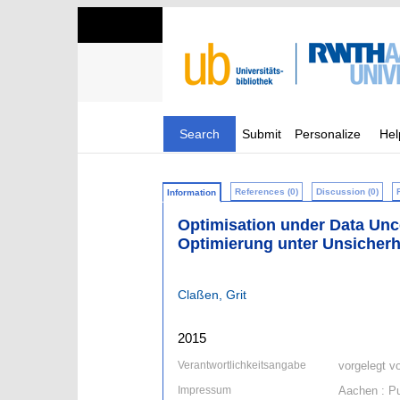
Search
Submit
Personalize
Hel
References (0)
Discussion (0)
Information
Optimisation under Data Unc
Optimierung unter Unsicher
Claßen, Grit
2015
Verantwortlichkeitsangabe
vorgelegt v
Impressum
Aachen : Pu