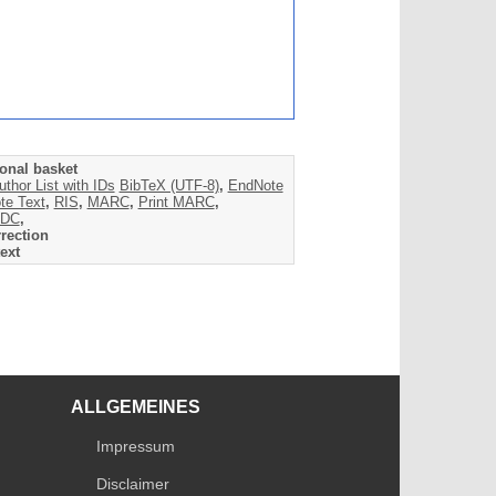
onal basket
uthor List with IDs
BibTeX (UTF-8)
,
EndNote
te Text
,
RIS
,
MARC
,
Print MARC
,
DC
,
rection
ext
ALLGEMEINES
Impressum
Disclaimer