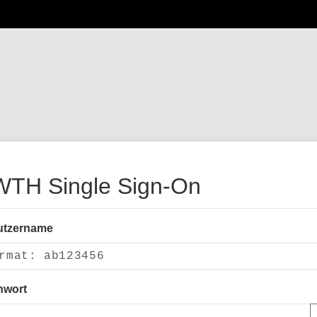
TH Single Sign-On
utzername
nwort