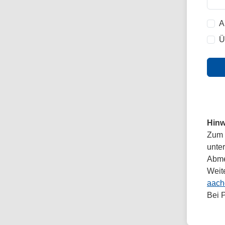
A
Ü
Hinw
Zum 
unte
Abmel
Weit
aach
Bei 