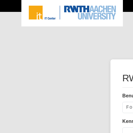
RW
Ben
Ken