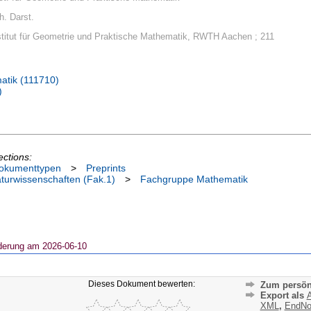
h. Darst.
nstitut für Geometrie und Praktische Mathematik, RWTH Aachen ; 211
atik (111710)
)
ections:
okumenttypen
>
Preprints
aturwissenschaften (Fak.1)
>
Fachgruppe Mathematik
derung am 2026-06-10
Dieses Dokument bewerten:
Zum persön
Export als
A
XML
,
EndNo