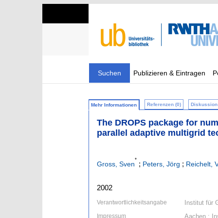
Suchen
Publizieren & Eintragen
P
Referenzen (0)
Diskussion 
Mehr Informationen
The DROPS package for numer
parallel adaptive multigrid t
*
;
;
Gross, Sven
Peters, Jörg
Reichelt, 
2002
Verantwortlichkeitsangabe
Institut fü
Impressum
Aachen : In