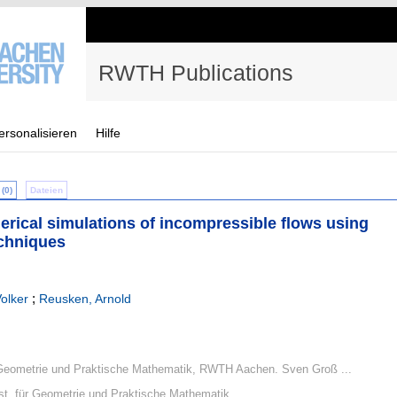
RWTH Publications
ersonalisieren
Hilfe
(0)
Dateien
ical simulations of incompressible flows using
echniques
;
Volker
Reusken, Arnold
r Geometrie und Praktische Mathematik, RWTH Aachen. Sven Groß ...
st. für Geometrie und Praktische Mathematik