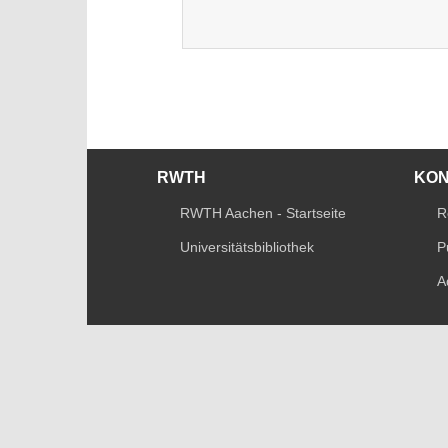
RWTH
KO
RWTH Aachen - Startseite
R
Universitätsbibliothek
P
A