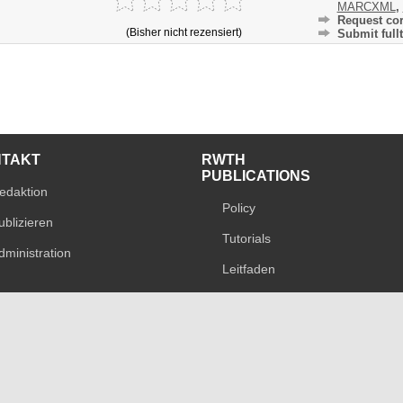
MARCXML
,
Request cor
(Bisher nicht rezensiert)
Submit fullt
NTAKT
RWTH
PUBLICATIONS
edaktion
Policy
ublizieren
Tutorials
dministration
Leitfaden