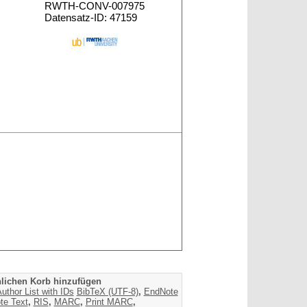
RWTH-CONV-007975
Datensatz-ID: 47159
lichen Korb hinzufügen
uthor List with IDs
BibTeX (UTF-8)
,
EndNote
te Text
,
RIS
,
MARC
,
Print MARC
,