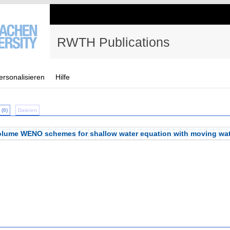
RWTH Publications
ersonalisieren
Hilfe
(0)
Dateien
 volume WENO schemes for shallow water equation with moving wa