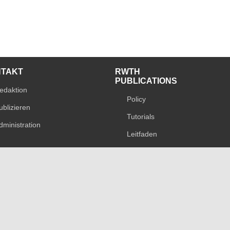
NTAKT
RWTH
PUBLICATIONS
edaktion
Policy
ublizieren
Tutorials
dministration
Leitfaden