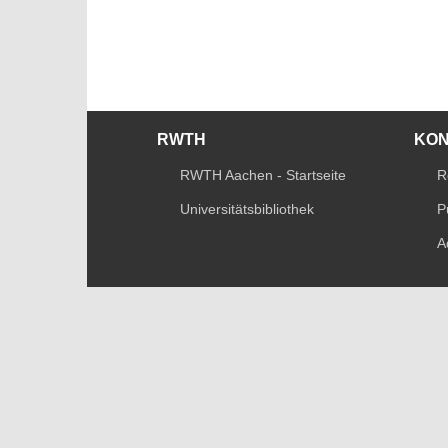
RWTH
KO
RWTH Aachen - Startseite
R
Universitätsbibliothek
P
A