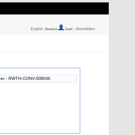
Anmelden
English
Deutsch
Gast ::
ter
- RWTH-CONV-008046