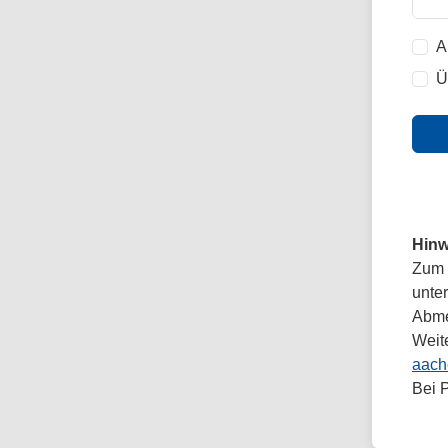
A
Ü
Hinw
Zum 
unte
Abmel
Weit
aach
Bei 