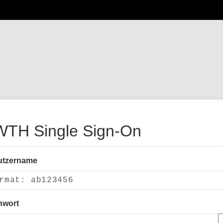
TH Single Sign-On
utzername
nwort