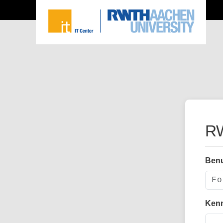
RW
Ben
Ken