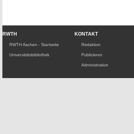
RWTH
KONTAKT
RWTH Aachen - Startseite
Redaktion
Universitätsbibliothek
Publizieren
Administration