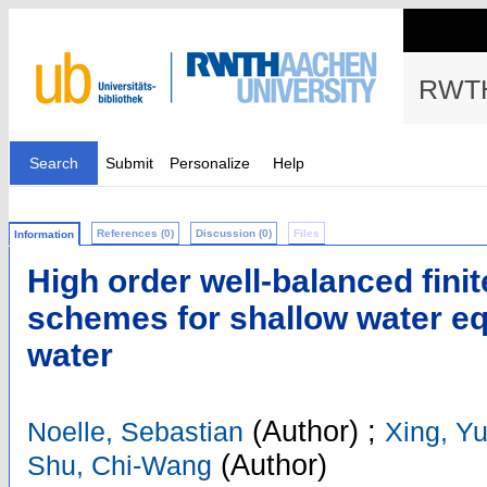
RWTH
Search
Submit
Personalize
Help
References (0)
Discussion (0)
Files
Information
High order well-balanced fin
schemes for shallow water e
water
(Author)
;
Noelle, Sebastian
Xing, Y
(Author)
Shu, Chi-Wang