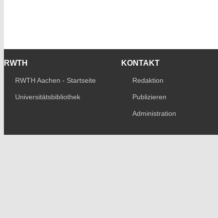
RWTH
KONTAKT
RWTH Aachen - Startseite
Redaktion
Universitätsbibliothek
Publizieren
Administration