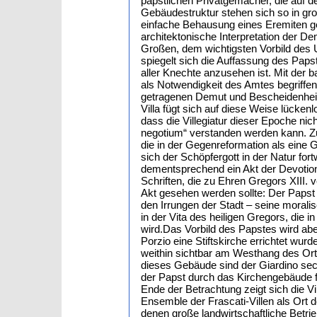
päpstlichen Privatgemächer, die auf de
Gebäudestruktur stehen sich so in gr
einfache Behausung eines Eremiten ge
architektonische Interpretation der D
Großen, dem wichtigsten Vorbild des U
spiegelt sich die Auffassung des Paps
aller Knechte anzusehen ist. Mit der 
als Notwendigkeit des Amtes begriffe
getragenen Demut und Bescheidenheit l
Villa fügt sich auf diese Weise lücken
dass die Villegiatur dieser Epoche nic
negotium“ verstanden werden kann. Zum
die in der Gegenreformation als eine G
sich der Schöpfergott in der Natur fo
dementsprechend ein Akt der Devotion
Schriften, die zu Ehren Gregors XIII. 
Akt gesehen werden sollte: Der Papst z
den Irrungen der Stadt – seine morali
in der Vita des heiligen Gregors, die 
wird.Das Vorbild des Papstes wird ab
Porzio eine Stiftskirche errichtet wurd
weithin sichtbar am Westhang des Orte
dieses Gebäude sind der Giardino sec
der Papst durch das Kirchengebäude f
Ende der Betrachtung zeigt sich die Vi
Ensemble der Frascati-Villen als Ort de
denen große landwirtschaftliche Betrie