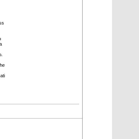
ess
o
a
o.
the
ati