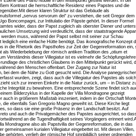
r Ebene des Piano Nobile in den Mittelpunkt gestellt werden. In der
oßem Kontrast die herrschaftliche Residenz eines Papstes und die
genüber.Mit dieser klaren Struktur ist das Gebäude als
emutsformel „servus servorum dei“ zu verstehen, die seit Gregor dem
go Boncompagni, zur Intitulatio der Päpste gehört. In dieser Formel
tamtes wider, dass der Papst zugleich als oberster Diener und unters
baulichen Umsetzung wird verdeutlicht, dass der staatstragende Appar
n werden muss, während der Papst selbst mit seiner zur Schau
ediglich eine einfache Hütte benötigt. Das ikonografische Konzept d
los in die Rhetorik des Papsthofes zur Zeit der Gegenreformation ein,
ht als Wiederbelebung der römisch antiken Tradition des „otium et
 Verständnis dieser Villegiatur ist es vielmehr die Schöpfungslehre
rundlage des christlichen Glaubens in den Mittelpunkt gerückt wird, 
rtwährend den Menschen offenbart. Der Zugang zur Natur ist
, bei dem die Nähe zu Gott gesucht wird. Die Analyse panegyrischer
verfasst wurden, zeigt, dass auch die Villegiatur des Papstes als solc
ieht sich zur inneren Einkehr in die Natur zurück, um – in Distanz z
sche Integrität zu bewahren. Eine entsprechende Szene findet sich au
in einem Bilderzyklus in der Kapelle der Villa Mondragone gezeigt
er auch in größerem Maßstab inszeniert, indem in der Ortschaft Mont
e, die ebenfalls San Gregorio Magno geweiht ist. Diese Kirche liegt
s, so dass sie eine große Präsenz in der Landschaft besitzt. Auf
reto und auch die Privatgemächer des Papstes ausgerichtet, so das
ortwährend an die Tugendhaftigkeit seines Vorgängers erinnert wird
lla Mondragone also als Papstvilla der Gegenreformation, die in das
r gemeinsamen kurialen Villegiatur eingebettet ist. Mit diesen Villen,
be gehörten, verlieh der römische Hof sinnbildlich seiner ordnenden