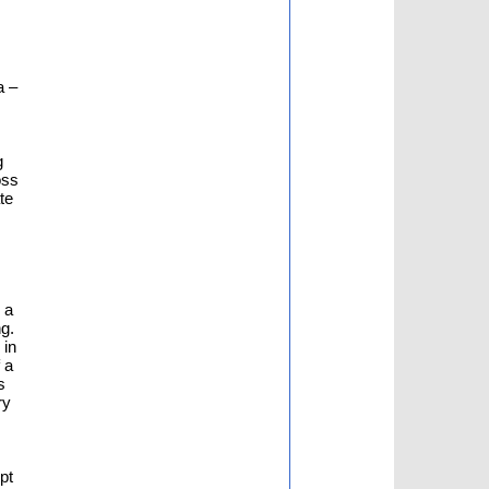
a –
g
oss
te
 a
ng.
 in
 a
s
ry
pt