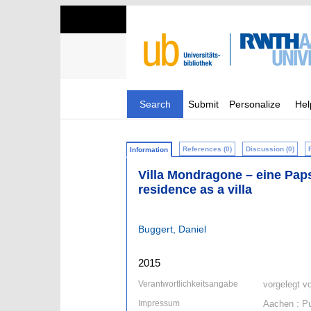
Search
Submit
Personalize
Hel
References (0)
Discussion (0)
Information
Villa Mondragone – eine Paps
residence as a villa
Buggert, Daniel
2015
Verantwortlichkeitsangabe
vorgelegt v
Impressum
Aachen : Pu