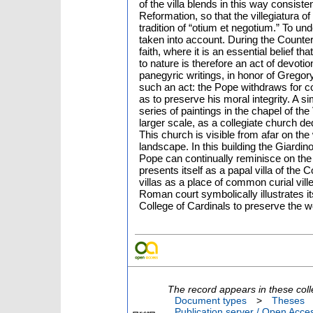
of the villa blends in this way consiste
Reformation, so that the villegiatura o
tradition of “otium et negotium.” To und
taken into account. During the Counter
faith, where it is an essential belief 
to nature is therefore an act of devot
panegyric writings, in honor of Gregory
such an act: the Pope withdraws for co
as to preserve his moral integrity. A s
series of paintings in the chapel of t
larger scale, as a collegiate church d
This church is visible from afar on the 
landscape. In this building the Giardin
Pope can continually reminisce on the
presents itself as a papal villa of th
villas as a place of common curial vill
Roman court symbolically illustrates its 
College of Cardinals to preserve the wo
The record appears in these coll
Document types
>
Theses
Publication server / Open Acce