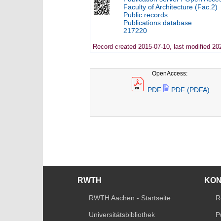
Faculty of Architecture (Fac.2)
Public records
Publications database
217220
Record created 2015-07-10, last modified 20
OpenAccess:
PDF
PDF (PDFA)
RWTH
KO
RWTH Aachen - Startseite
R
Universitätsbibliothek
P