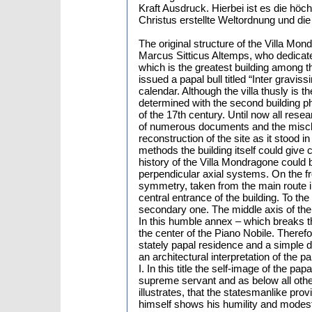
Kraft Ausdruck. Hierbei ist es die hö
Christus erstellte Weltordnung und d
The original structure of the Villa M
Marcus Sitticus Altemps, who dedicated
which is the greatest building among 
issued a papal bull titled “Inter gravi
calendar. Although the villa thusly is the
determined with the second building p
of the 17th century. Until now all rese
of numerous documents and the misclass
reconstruction of the site as it stood 
methods the building itself could give c
history of the Villa Mondragone could b
perpendicular axial systems. On the fro
symmetry, taken from the main route int
central entrance of the building. To th
secondary one. The middle axis of the 
In this humble annex – which breaks t
the center of the Piano Nobile. Therefor
stately papal residence and a simple dw
an architectural interpretation of the
I. In this title the self-image of the pa
supreme servant and as below all other
illustrates, that the statesmanlike pr
himself shows his humility and modes