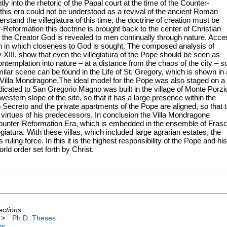
ntly into the rhetoric of the Papal court at the time of the Counter-
f this era could not be understood as a revival of the ancient Roman
erstand the villegiatura of this time, the doctrine of creation must be
-Reformation this doctrine is brought back to the center of Christian
that the Creator God is revealed to men continually through nature. Acc
ion in which closeness to God is sought. The composed analysis of
 XIII, show that even the villegiatura of the Pope should be seen as
ntemplation into nature – at a distance from the chaos of the city – s
imilar scene can be found in the Life of St. Gregory, which is shown in 
he Villa Mondragone.The ideal model for the Pope was also staged on a
edicated to San Gregorio Magno was built in the village of Monte Porzi
western slope of the site, so that it has a large presence within the
o Secreto and the private apartments of the Pope are aligned, so that 
 virtues of his predecessors. In conclusion the Villa Mondragone
e Counter-Reformation Era, which is embedded in the ensemble of Frasc
egiatura. With these villas, which included large agrarian estates, the
ruling force. In this it is the highest responsibility of the Pope and his
rld order set forth by Christ.
ections:
>
Ph.D. Theses
ss