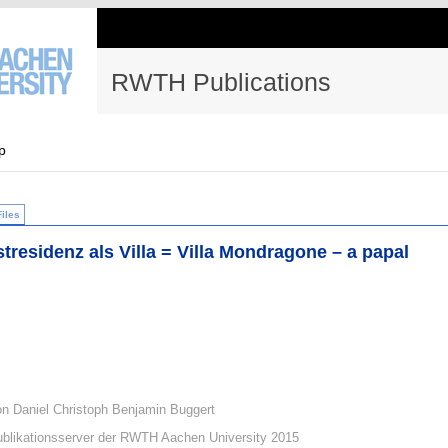
RWTH Publications
p
Files
tresidenz als Villa = Villa Mondragone – a papal
on Daniel Christoph Benjamin Buggert
blikationsserver der RWTH Aachen University 2015