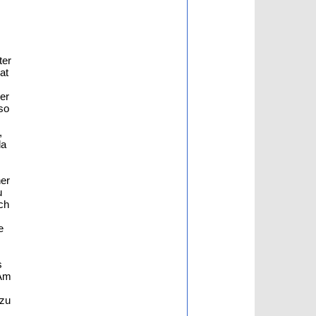
ter
at
er
 so
,
da
her
u
ch
e
s
.Am
 zu