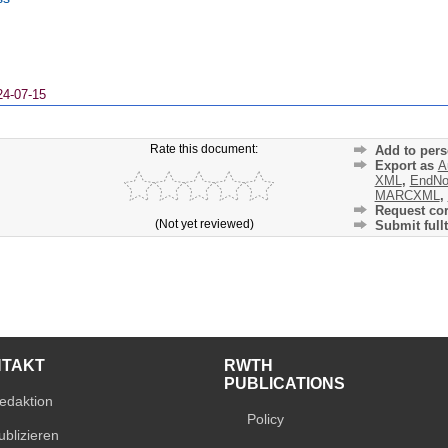
24-07-15
Rate this document:
Add to pers
Export as
A
XML
,
EndNo
MARCXML
,
Request cor
(Not yet reviewed)
Submit fullt
NTAKT
RWTH
PUBLICATIONS
edaktion
Policy
ublizieren