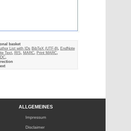
onal basket
uthor List with IDs
BibTeX (UTF-8)
,
EndNote
te Text
,
RIS
,
MARC
,
Print MARC
,
DC
,
rection
ext
ALLGEMEINES
Impressum
Disclaimer