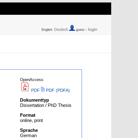
login
Deutsch
English
guest ::
OpenAccess:
PDF
PDF (PDFA)
Dokumenttyp
Dissertation / PhD Thesis
Format
online, print
Sprache
German