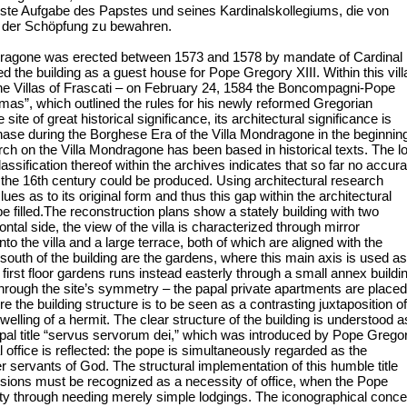
chste Aufgabe des Papstes und seines Kardinalskollegiums, die von
ie der Schöpfung zu bewahren.
ondragone was erected between 1573 and 1578 by mandate of Cardinal
 the building as a guest house for Pope Gregory XIII. Within this vill
the Villas of Frascati – on February 24, 1584 the Boncompagni-Pope
ssimas”, which outlined the rules for his newly reformed Gregorian
 site of great historical significance, its architectural significance is
hase during the Borghese Era of the Villa Mondragone in the beginnin
arch on the Villa Mondragone has been based in historical texts. The l
ification thereof within the archives indicates that so far no accura
in the 16th century could be produced. Using architectural research
lues as to its original form and thus this gap within the architectural
e filled.The reconstruction plans show a stately building with two
ntal side, the view of the villa is characterized through mirror
o the villa and a large terrace, both of which are aligned with the
e south of the building are the gardens, where this main axis is used as
first floor gardens runs instead easterly through a small annex buildi
hrough the site’s symmetry – the papal private apartments are placed
e the building structure is to be seen as a contrasting juxtaposition of
elling of a hermit. The clear structure of the building is understood a
 papal title “servus servorum dei,” which was introduced by Pope Grego
pal office is reflected: the pope is simultaneously regarded as the
 servants of God. The structural implementation of this humble title
ovisions must be recognized as a necessity of office, when the Pope
ty through needing merely simple lodgings. The iconographical conce