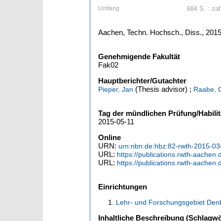
Umfang
684 S. : zahl
Aachen, Techn. Hochsch., Diss., 201
Genehmigende Fakultät
Fak02
Hauptberichter/Gutachter
(Thesis advisor)
;
Pieper, Jan
Raabe, C
Tag der mündlichen Prüfung/Habilit
2015-05-11
Online
URN:
urn:nbn:de:hbz:82-rwth-2015-0
URL:
https://publications.rwth-aachen
URL:
https://publications.rwth-aachen
Einrichtungen
Lehr- und Forschungsgebiet Denk
Inhaltliche Beschreibung (Schlagwö