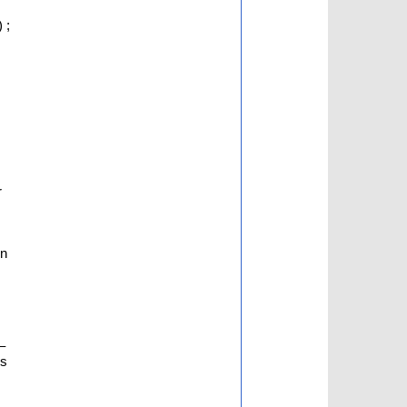
) ;
r
en
–
es