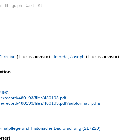
r. Ill., graph. Darst., Kt.
5
(Thesis advisor)
;
(Thesis advisor)
hristian
Imorde, Joseph
ation
34961
.de/record/480193/files/480193.pdf
.de/record/480193/files/480193.pdf?subformat=pdfa
malpflege und Historische Bauforschung (217220)
rter)