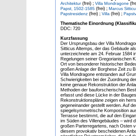
(frei) ;
(fre
Architektur
Villa Mondragone
(frei) ;
Papst, 1502-1585
Marcus Sittic
(frei) ;
(frei) ;
Papstresidenz
Villa
Papstv
Thematische Einordnung (Klassifika
DDC: 720
Kurzfassung
Der Ursprungsbau der Villa Mondrago
Sitticus Altemps, der das Gebäude a
unterzeichnete am 24. Februar 1584 in 
Regelungen seiner Gregorianischen K
Ort von besonderer historischer Bedeut
großen Anlage der Borghese Zeit zu B
Villa Mondragone entstanden auf Grund
Schwierigkeiten bei der Zuordnung der
keine genaue Rekonstruktion der Anlag
Methoden der bauforscherischen Best
erfasst und diese Lücke in der Bauge
Rekonstruktionspläne zeigen ein herr
gegeneinander gestellt werden. Auf de
spiegelsymmetrische Komposition aus
Terrasse bestimmt, die auf den Eingan
im Süden des Villengebäudes – wird 
großen Parterregartens, nach Osten ve
diesem provokativ bescheidenen Anbau