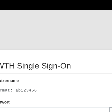
TH Single Sign-On
utzername
nwort