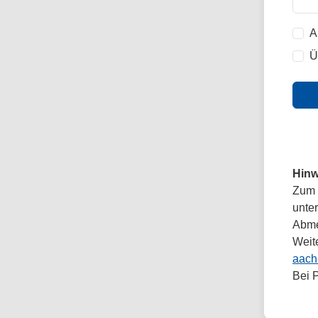
A
Ü
Hinw
Zum 
unte
Abmel
Weit
aach
Bei 