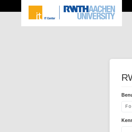
RW
Ben
Ken