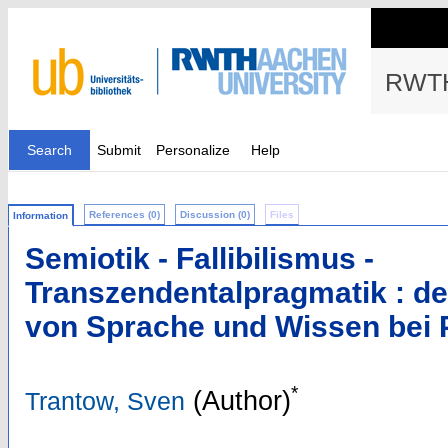
RWTH
Search
Submit
Personalize
Help
References (0)
Discussion (0)
Files
Information
Semiotik - Fallibilismus -
Transzendentalpragmatik : 
von Sprache und Wissen bei 
*
(Author)
Trantow, Sven