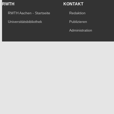
RWTH
KONTAKT
RWTH Aachen - Startseite
Redaktion
Universitätsbibliothek
Publizieren
Administration