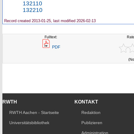
132110
132210
Record created 2013-01-25, last modified 2026-02-13
Fulltext:
Rate
PDF
(No
RWTH
KONTAKT
RWTH Aachen - Startseite
Redaktion
Universitätsbibliothek
Publizieren
Administration