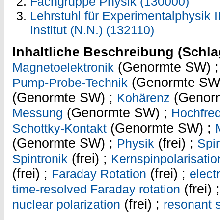
Fachgruppe Physik (130000)
Lehrstuhl für Experimentalphysik I
Institut (N.N.) (132110)
Inhaltliche Beschreibung (Schla
(Genormte SW) 
Magnetoelektronik
(Genormte SW
Pump-Probe-Technik
(Genormte SW) ;
(Genor
Kohärenz
(Genormte SW) ;
Messung
Hochfre
(Genormte SW) ;
Schottky-Kontakt
(Genormte SW) ;
(frei) ;
Physik
Spin
(frei) ;
Spintronik
Kernspinpolarisatio
(frei) ;
(frei) ;
Faraday Rotation
electr
(frei) 
time-resolved Faraday rotation
(frei) ;
nuclear polarization
resonant s