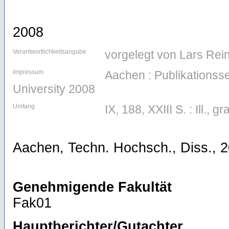
2008
Verantwortlichkeitsangabe
vorgelegt von Lars Rei
Impressum
Aachen : Publikations
University 2008
Umfang
IX, 188, XXIII S. : Ill., g
Aachen, Techn. Hochsch., Diss., 
Genehmigende Fakultät
Fak01
Hauptberichter/Gutachter