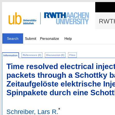
RWTH
Search
Submit
Personalize
Help
References (0)
Discussion (0)
Files
Information
Time resolved electrical injec
packets through a Schottky ba
Zeitaufgelöste elektrische In
Spinpakete durch eine Schott
*
Schreiber, Lars R.