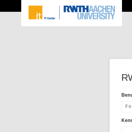
RW
Ben
Ken