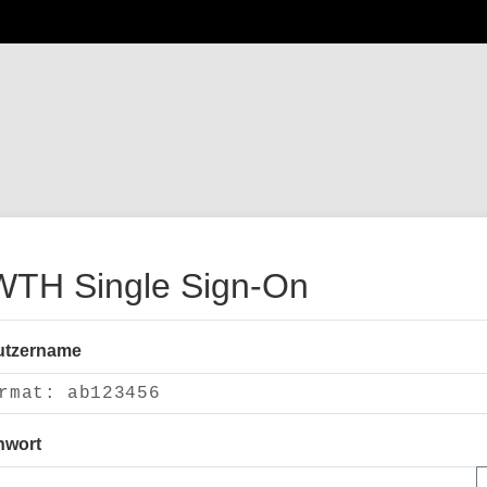
TH Single Sign-On
utzername
nwort