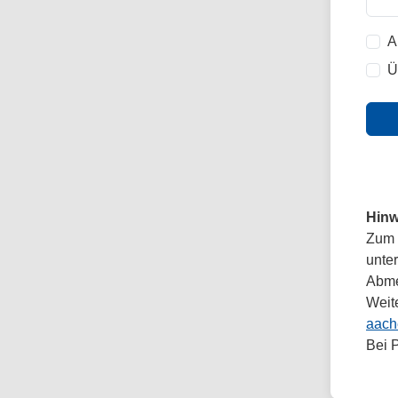
A
Ü
Hinw
Zum 
unte
Abmel
Weit
aach
Bei 