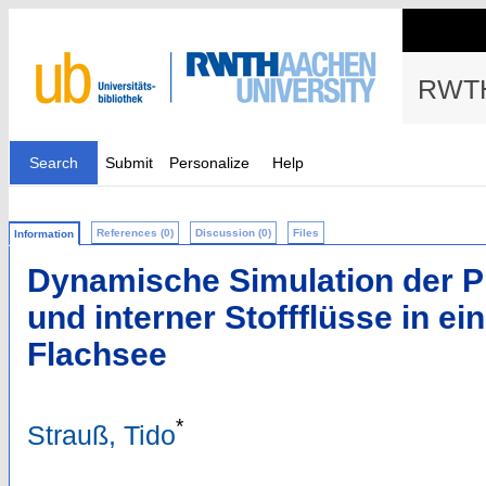
RWTH
Search
Submit
Personalize
Help
References (0)
Discussion (0)
Files
Information
Dynamische Simulation der P
und interner Stoffflüsse in e
Flachsee
*
Strauß, Tido