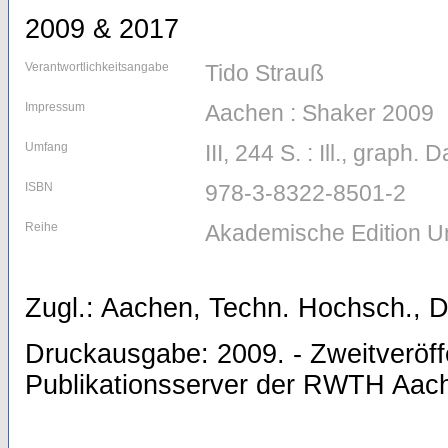
2009 & 2017
Verantwortlichkeitsangabe
Tido Strauß
Impressum
Aachen : Shaker 2009
Umfang
III, 244 S. : Ill., graph. D
ISBN
978-3-8322-8501-2
Reihe
Akademische Edition U
Zugl.: Aachen, Techn. Hochsch., D
Druckausgabe: 2009. - Zweitveröff
Publikationsserver der RWTH Aach