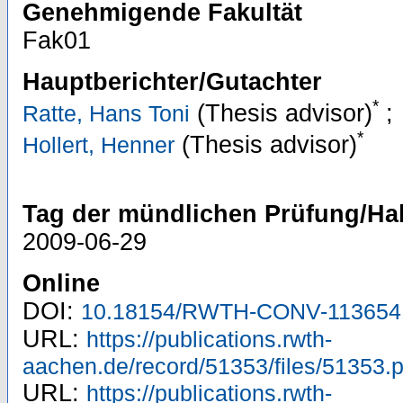
Genehmigende Fakultät
Fak01
Hauptberichter/Gutachter
*
(Thesis advisor)
;
Ratte, Hans Toni
*
(Thesis advisor)
Hollert, Henner
Tag der mündlichen Prüfung/Hab
2009-06-29
Online
DOI:
10.18154/RWTH-CONV-113654
URL:
https://publications.rwth-
aachen.de/record/51353/files/51353.p
URL:
https://publications.rwth-