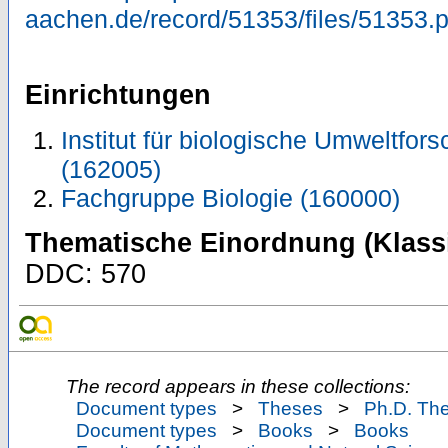
aachen.de/record/51353/files/51353.
Einrichtungen
Institut für biologische Umweltfors
(162005)
Fachgruppe Biologie (160000)
Thematische Einordnung (Klassi
DDC: 570
The record appears in these collections:
Document types
>
Theses
>
Ph.D. Th
Document types
>
Books
>
Books