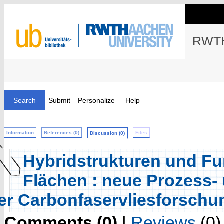
RWTH
Search
Submit
Personalize
Help
Information
References (0)
Files
Discussion (0)
Hybridstrukturen und Fun
Flächen : neue Prozess-
er Carbonfaservliesforschu
Comments (0)
|
Reviews
(0)